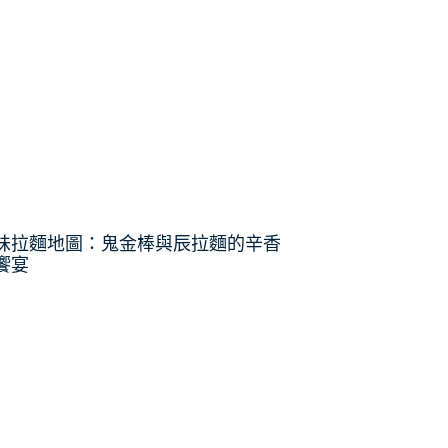
味拉麵地圖：鬼金棒與辰拉麵的辛香
饗宴