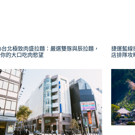
26台北極致肉盛拉麵：嚴選雙豚與辰拉麵，
捷運藍線
足你的大口吃肉慾望
店排隊攻