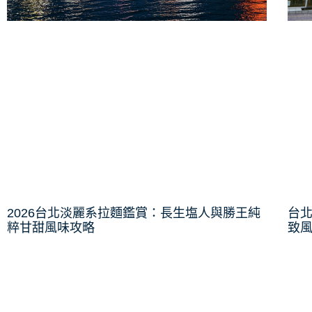
台
2026台北淡麗系拉麵鑑賞：長生塩人與勝王純
致
粹甘甜風味攻略