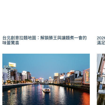
台北創意拉麵地圖：解鎖勝王與讓麵煮一會的
20
味蕾驚喜
滿