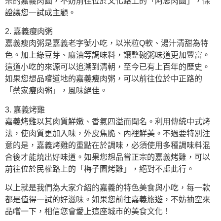
宗的嘉義肉圓，不妨前往位於文化路上的「阿忠肉圓」，保
證讓您一試成主顧。
2. 嘉義瘦肉粥
嘉義瘦肉粥是嘉義老字號小吃，以米粒Q軟、湯汁清甜為特
色。加上綠豆芽、麻油等調味料，讓整碗粥味道更加豐富。
這道小吃的來源可以追溯到清朝，至今已有上百年的歷史。
如果您想品嚐道地的嘉義瘦肉粥，可以前往位於中正路的
「蔡家瘦肉粥」，風味絕佳。
3. 嘉義烤雞
嘉義烤雞以其肉質鮮嫩、香氣四溢而聞名。利用傳統中式烤
法，使肉質更加入味，外皮焦脆、內裡鮮美。不過要特別注
意的是，嘉義烤雞的重點在於調味，必須使用多種調味料混
合後才能燒出好味道。如果您想品嘗正宗的嘉義烤雞，可以
前往位於民權路上的「梅子園烤雞」，絕對不虛此行。
以上就是我們為大家介紹的嘉義的特色美食與小吃，每一款
都是值得一試的好滋味。如果您前往嘉義旅遊，不妨抽空來
品嚐一下，相信您會愛上這座城市的美食文化！