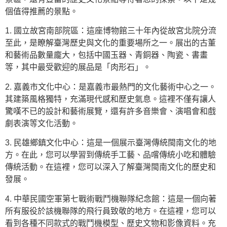
個值得推薦的景點。
1. 國立故宮南部院區：這座博物館三十年內從故宮北院分流
至此，是瞭解臺灣歷史與文化的重要場所之一。展出的古董
和藝術品數量龐大，包括中國玉器、青銅器、陶瓷、書畫
等，其中最受歡迎的展品是「肉形石」。
2. 嘉義市文化中心：是嘉義市最熱門的文化藝術中心之一。
其建築風格獨特，充滿現代感和歷史氣息。這裡不僅有讓人
驚嘆不已的設計和藝術展覽，還有許多音樂會、演唱會和戲
劇表演等文化活動。
3. 民雄鄉鎮文化中心：這是一個展示臺灣傳統閩南文化的地
方。在此，您可以學習到傳統手工藝、品嚐傳統小吃和體驗
傳統活動。在這裡，您可以深入了解臺灣閩南文化的歷史和
發展。
4. 中華民國空軍第七戰術戰鬥機聯隊紀念館：這是一個向著
所有服役於該機聯隊的飛行員致敬的地方。在這裡，您可以
看到各種不同款式的戰鬥機模型、歷史文物和影像資料。充