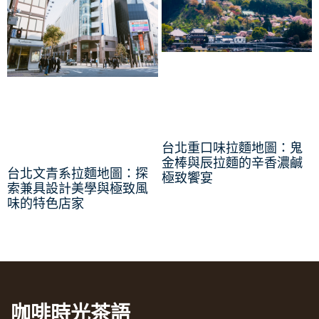
台北重口味拉麵地圖：鬼
金棒與辰拉麵的辛香濃鹹
台北文青系拉麵地圖：探
極致饗宴
索兼具設計美學與極致風
味的特色店家
咖啡時光茶語