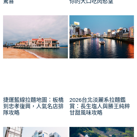
驚喜
你的大口吃肉慾望
捷運藍線拉麵地圖：板橋
2026台北淡麗系拉麵鑑
到忠孝復興，人氣名店排
賞：長生塩人與勝王純粹
隊攻略
甘甜風味攻略