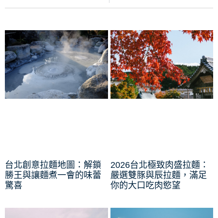
台北創意拉麵地圖：解鎖
2026台北極致肉盛拉麵：
勝王與讓麵煮一會的味蕾
嚴選雙豚與辰拉麵，滿足
驚喜
你的大口吃肉慾望