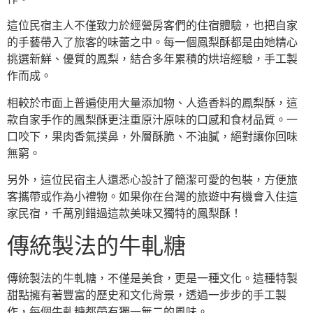
這位民宿主人不僅致力於經營房客們的住宿體驗，也把自家
的手藝帶入了旅客的味蕾之中。每一個鳳梨酥都是由她精心
挑選新鮮、優質的鳳梨，結合多年累積的烘培經驗，手工製
作而成。
相較於市面上普遍使用大量添加物、人造香料的鳳梨酥，這
款自家手作的鳳梨酥更注重原汁原味的口感和食材品質。一
口咬下，果肉香氣撲鼻，外層酥脆、不油膩，絕對讓你回味
無窮。
另外，這位民宿主人還悉心設計了簡潔可愛的包裝，方便旅
客攜帶或作為小禮物。如果你在台灣的旅遊中有機會入住這
家民宿，千萬別錯過這款美味又獨特的鳳梨酥！
傳統製法的牛軋糖
傳統製法的牛軋糖，不僅是美食，更是一種文化。這種特製
甜點擁有著豐富的歷史和文化背景，透過一步步的手工製
作，每個牛軋糖都帶有獨一無二的風味。