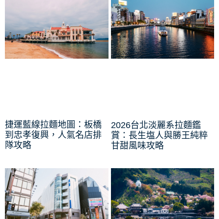
捷運藍線拉麵地圖：板橋
2026台北淡麗系拉麵鑑
到忠孝復興，人氣名店排
賞：長生塩人與勝王純粹
隊攻略
甘甜風味攻略