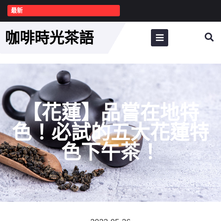
最新
咖啡時光茶語
【花蓮】品嘗在地特
色！必試的五大花蓮特
色下午茶！