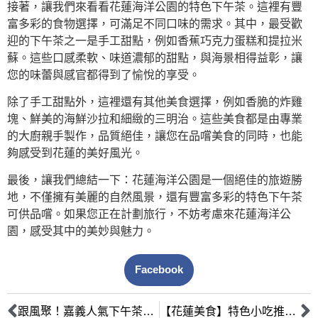
接著，讓我們來看看花蓮海洋公園的特色下午茶。這裡有豐
富多彩的食物選擇，可滿足不同口味的需求。其中，最受歡
迎的下午茶之一是手工甜點，例如香蕉巧克力蛋糕和提拉米
蘇。這些口感柔軟、味道濃郁的甜點，與海景相得益彰，讓
您的味蕾與感官都得到了愉悅的享受。
除了手工甜點外，這裡還有其他美食選擇，例如香脆的炸雞
塊、鮮美的海鮮沙拉和細緻的三明治。這些美食都是由專業
的大廚親手製作，品質絕佳，讓您在品嚐美食的同時，也能
夠感受到花蓮的美好風光。
最後，讓我們總結一下：花蓮海洋公園是一個絕佳的旅遊勝
地，不僅擁有美麗的自然風景，還有豐富多彩的特色下午茶
可供品嚐。如果您正在計劃旅行，不妨考慮來花蓮海洋公
園，感受其中的美妙與魅力。
Facebook
跟風聚！嘉義人氣下午茶排行榜，讓你享受美食盛宴！
【花蓮美食】特色小吃推薦-花蓮特色下午茶店TOP5