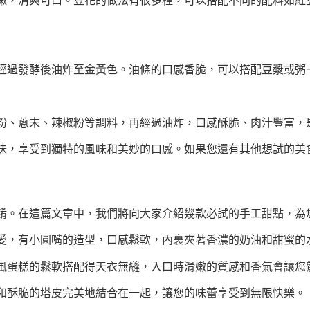
嫩，清爽可口。豆花的做法有很多種，可以搭配不同的配料如紅
經過發酵後油炸至金黃色。油條的口感香脆，可以搭配豆漿或粥
粉、蔥末、辣椒粉等調料，再經過油炸，口感酥脆、肉汁豐富，
味，享受到獨特的風味和美妙的口感。如果您還有其他想試的美
餚。在這篇文章中，我們將向大家介紹幾款必試的手工甜點，為
愛，有小圓嘴的造型，口感鬆軟，內裏夾著香濃的奶油和甜蜜的
風蛋糕的鬆軟搭配得天衣無縫，入口時滑嫩的質感和香氣會讓您
和酥脆的塔皮完美地結合在一起，讓您的味蕾享受到無限快樂。