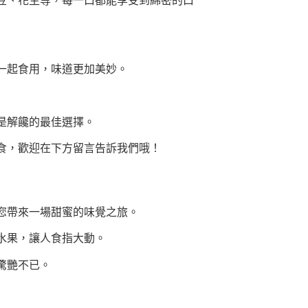
豆、花生等，每一口都能享受到綿密的口
一起食用，味道更加美妙。
是解饞的最佳選擇。
食，歡迎在下方留言告訴我們哦！
您帶來一場甜蜜的味覺之旅。
水果，讓人食指大動。
驚艷不已。