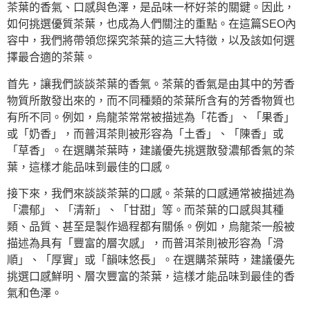
茶葉的香氣、口感與色澤，是品味一杯好茶的關鍵。因此，
如何挑選優質茶葉，也成為人們關注的重點。在這篇SEO內
容中，我們將帶領您探究茶葉的這三大特徵，以及該如何選
擇最合適的茶葉。
首先，讓我們談談茶葉的香氣。茶葉的香氣是由其中的芳香
物質所散發出來的，而不同種類的茶葉所含有的芳香物質也
有所不同。例如，烏龍茶常常被描述為「花香」、「果香」
或「奶香」，而普洱茶則被形容為「土香」、「陳香」或
「草香」。在選購茶葉時，建議優先挑選散發濃郁香氣的茶
葉，這樣才能品味到最佳的口感。
接下來，我們來談談茶葉的口感。茶葉的口感通常被描述為
「濃郁」、「清新」、「甘甜」等。而茶葉的口感與其種
類、品質、甚至是製作過程都有關係。例如，烏龍茶一般被
描述為具有「豐富的層次感」，而普洱茶則被形容為「滑
順」、「厚實」或「韻味悠長」。在選購茶葉時，建議優先
挑選口感鮮明、層次豐富的茶葉，這樣才能品味到最佳的香
氣和色澤。