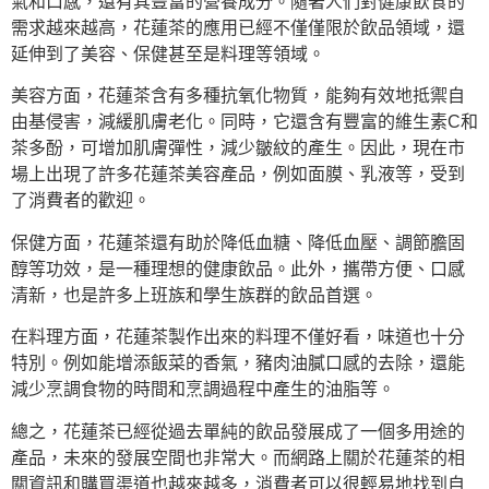
氣和口感，還有其豐富的營養成分。隨著人們對健康飲食的
需求越來越高，花蓮茶的應用已經不僅僅限於飲品領域，還
延伸到了美容、保健甚至是料理等領域。
美容方面，花蓮茶含有多種抗氧化物質，能夠有效地抵禦自
由基侵害，減緩肌膚老化。同時，它還含有豐富的維生素C和
茶多酚，可增加肌膚彈性，減少皺紋的產生。因此，現在市
場上出現了許多花蓮茶美容產品，例如面膜、乳液等，受到
了消費者的歡迎。
保健方面，花蓮茶還有助於降低血糖、降低血壓、調節膽固
醇等功效，是一種理想的健康飲品。此外，攜帶方便、口感
清新，也是許多上班族和學生族群的飲品首選。
在料理方面，花蓮茶製作出來的料理不僅好看，味道也十分
特別。例如能增添飯菜的香氣，豬肉油膩口感的去除，還能
減少烹調食物的時間和烹調過程中產生的油脂等。
總之，花蓮茶已經從過去單純的飲品發展成了一個多用途的
產品，未來的發展空間也非常大。而網路上關於花蓮茶的相
關資訊和購買渠道也越來越多，消費者可以很輕易地找到自