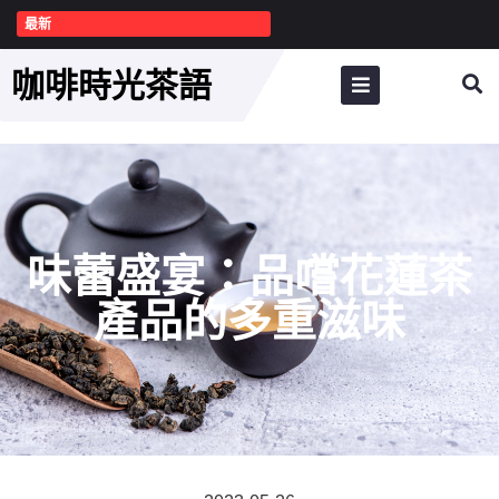
最新
咖啡時光茶語
味蕾盛宴：品嚐花蓮茶
產品的多重滋味