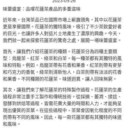
2023-05-26
味蕾盛宴：品嚐花蓮茶產品的多重滋味
近年來，台灣茶品已在國際市場上嶄露頭角，其中以花蓮茶
更是享譽國際。花蓮茶的獨特風味，吸引了不少茶飲愛好者
的目光，也讓許多人對這片土地產生了濃厚的興趣。今天，
我們就一起來探索花蓮茶的驚奇之處，展開一場味蕾盛宴。
首先，讓我們介紹花蓮茶的種類。花蓮茶分為四種主要類
型：烏龍茶、紅茶、綠茶和白茶。每一種茶都有其獨特的風
味和特點。例如，烏龍茶帶有花香和果香，紅茶則帶有麥芽
和巧克力的香氣，綠茶則清新怡人，白茶則帶有淡淡的花香
和果香。不同種類的花蓮茶，味道迥異，讓人回味無窮。
其次，讓我們來了解花蓮茶的特殊製作過程。花蓮茶的生產
過程非常注重手工製作和傳統技術。從採摘、萎凋、揉捻、
發酵到烘焙等過程，皆需花費大量的時間和人力，才能夠呈
現出優質的茶葉。在這些過程中，茶葉會因氧化程度的不同
而帶有不同的風味。因此，每一款花蓮茶都有其獨特的味道
和風味。