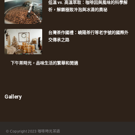
低溫 vs. 高溫萃取：咖啡因與風味的科學解
析，解鎖極致冷泡與冰滴的奧祕
台灣茶作國禮：嶢陽茶行等老字號的國際外
交傳承之路
下午茶時光，品味生活的繁華和閒適
Gallery
© Copyright
2023 咖啡時光茶語