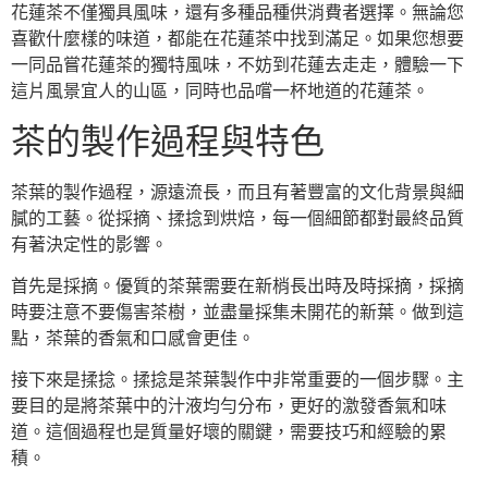
花蓮茶不僅獨具風味，還有多種品種供消費者選擇。無論您
喜歡什麼樣的味道，都能在花蓮茶中找到滿足。如果您想要
一同品嘗花蓮茶的獨特風味，不妨到花蓮去走走，體驗一下
這片風景宜人的山區，同時也品嚐一杯地道的花蓮茶。
茶的製作過程與特色
茶葉的製作過程，源遠流長，而且有著豐富的文化背景與細
膩的工藝。從採摘、揉捻到烘焙，每一個細節都對最終品質
有著決定性的影響。
首先是採摘。優質的茶葉需要在新梢長出時及時採摘，採摘
時要注意不要傷害茶樹，並盡量採集未開花的新葉。做到這
點，茶葉的香氣和口感會更佳。
接下來是揉捻。揉捻是茶葉製作中非常重要的一個步驟。主
要目的是將茶葉中的汁液均勻分布，更好的激發香氣和味
道。這個過程也是質量好壞的關鍵，需要技巧和經驗的累
積。