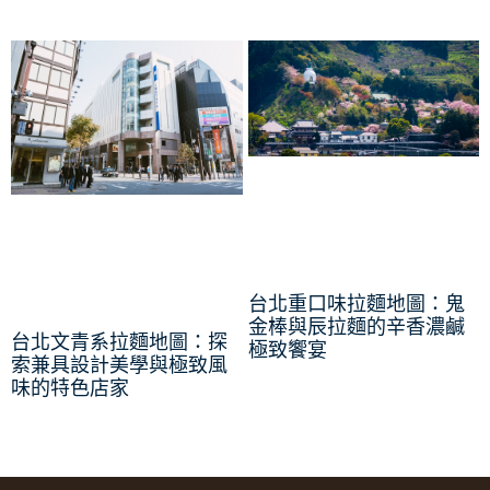
台北重口味拉麵地圖：鬼
金棒與辰拉麵的辛香濃鹹
台北文青系拉麵地圖：探
極致饗宴
索兼具設計美學與極致風
味的特色店家