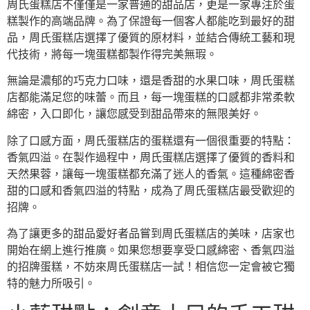
周氏蛋糕店不僅僅是一家普通的甜品店，更是一家專注於蛋
糕製作的高端品牌。為了保證每一個客人都能吃到最好的甜
品，周氏蛋糕店選擇了優質的原材料，並結合傳統工藝和現
代技術，將每一塊蛋糕都製作得完美無瑕。
無論是濃郁的巧克力口味，還是香甜的水果口味，周氏蛋糕
店都能滿足您的味蕾。而且，每一塊蛋糕的口感都非常柔軟
綿密，入口即化，讓您感受到甜品帶來的無限美好。
除了口感方面，周氏蛋糕店的蛋糕還有一個很重要的特點：
香氣四溢。在製作過程中，周氏蛋糕店選擇了優質的香料和
天然果蓉，讓每一塊蛋糕都充滿了迷人的香氣。這種綿密香
甜的口感和香氣四溢的特點，成為了周氏蛋糕店最受歡迎的
招牌。
為了讓更多的甜品愛好者品嘗到周氏蛋糕店的美味，店家也
開始在網上進行推廣。如果您想要享受口感綿密、香氣四溢
的招牌蛋糕，不妨來周氏蛋糕店一試！相信您一定會被它獨
特的魅力所吸引。