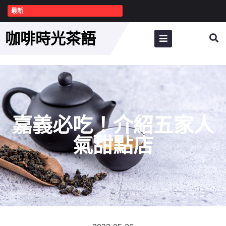
最新
咖啡時光茶語
嘉義必吃！介紹五家人
氣甜點店