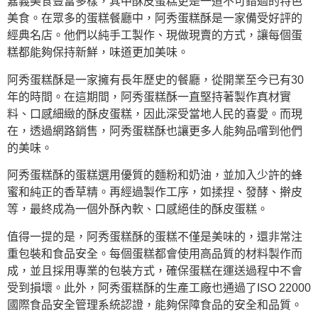
嘉義美食豐富多樣，其中酥皮蛋糕更是一道不可錯過的特色
美食。在眾多的蛋糕餐廳中，阿秀蛋糕酥是一家備受好評的
經典名店。他們以純手工製作、現做現賣的方式，讓每個蛋
糕都能夠保持新鮮，味道更加美味。
阿秀蛋糕酥是一家擁有長年歷史的餐廳，從開業至今已有30
年的時間。在這期間，阿秀蛋糕酥一直堅持著製作真材實
料、口感細緻的酥皮蛋糕，因此深受當地人民的喜愛。而現
在，透過網路銷售，阿秀蛋糕酥也讓更多人能夠品嚐到他們
的美味。
阿秀蛋糕酥的蛋糕選用優質的麵粉和奶油，並加入少許的蜂
蜜和純正的香草精。再經過製作工序，如揉捏、發酵、擀皮
等，最終成為一個外酥內軟、口感絕佳的酥皮蛋糕。
值得一提的是，阿秀蛋糕酥的蛋糕不僅是美味的，還非常注
重包裝和食品安全。每個蛋糕都會使用高品質的材料製作而
成，並且採用專業的包裝方式，確保蛋糕在運送過程中不會
受到損壞。此外，阿秀蛋糕酥的生產工廠也通過了ISO 22000
國際食品安全管理系統認證，能夠保障食品的安全和品質。