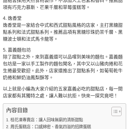
甜點皆採用天然食材製作，不添加人工色素和香料。推薦品
項有巧克力慕斯、芒果千層和草莓蛋糕等。
4. 逸香堂
逸香堂是一家結合中式和西式甜點風格的店家，主打黑糖甜
點系列和法式甜點系列。推薦品項有黑糖珍珠奶茶千層、黑
糖波士頓和法式馬卡龍等。
5. 嘉義麵包坊
除了甜點之外，來到嘉義還可以品嚐到美味的麵包。嘉義麵
包坊是一家以手工製作的麵包聞名，其中又以山豬肉捲和花
生捲最受歡迎。此外，店家還推出了甜點系列，如葡萄乾牛
奶捲和鮮奶油鳳梨酥等。
以上就是小編為大家介紹的五家嘉義必吃的甜點店，每一間
店家都有其獨特之處，讓人難以抗拒。快來一探究竟吧！
內容目錄
桂花凍專賣店：讓人回味無窮的清新甜點
周氏蛋糕店：口感綿密、香氣四溢的招牌蛋糕