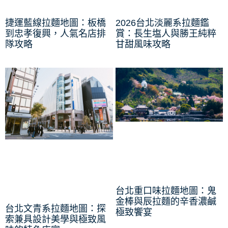
捷運藍線拉麵地圖：板橋
2026台北淡麗系拉麵鑑
到忠孝復興，人氣名店排
賞：長生塩人與勝王純粹
隊攻略
甘甜風味攻略
台北重口味拉麵地圖：鬼
金棒與辰拉麵的辛香濃鹹
台北文青系拉麵地圖：探
極致饗宴
索兼具設計美學與極致風