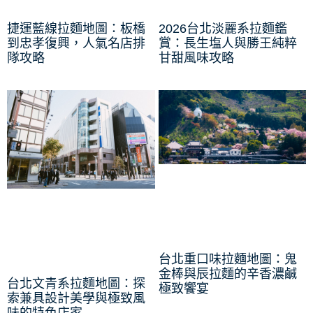
捷運藍線拉麵地圖：板橋
2026台北淡麗系拉麵鑑
到忠孝復興，人氣名店排
賞：長生塩人與勝王純粹
隊攻略
甘甜風味攻略
台北重口味拉麵地圖：鬼
金棒與辰拉麵的辛香濃鹹
台北文青系拉麵地圖：探
極致饗宴
索兼具設計美學與極致風