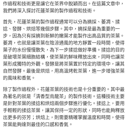
作過程和技術更是讓它在茶界中脫穎而出。在這篇文章中，
我們將深入探討花蓮茶葉的製作過程和技術。
首先，花蓮茶葉的製作過程通常可以分為摘採、萎凋、揉
捻、發酵、烘焙等幾個步驟。其中，摘採是最為重要的一
步，因為只有採摘到新鮮的嫩葉才能製作出高品質的茶葉。
萎凋，也就是讓茶葉在陰涼通風的地方靜置一段時間，使得
葉子的水份慢慢散失，為下一步揉捻做好準備。揉捻的目的
是破壞茶葉細胞結構，使茶葉的鮮味釋放出來，同時也讓茶
葉形成獨特的外觀。發酵是將茶葉置於特定的環境中，讓其
自然發酵。最後是烘焙，用高溫烤乾茶葉，進一步增強茶葉
的風味和香氣。
除了製作過程外，花蓮茶葉的技術也是十分重要的。其中最
為著名的就是「清香型烏龍茶」的製作技術。這種技術主要
是針對茶葉的揉捻和烘焙兩個步驟進行優化。揉捻上，要用
手輕輕的揉捻茶葉，讓其保持一定的形狀，同時也能夠釋放
出更多的芬芳；烘焙上，則需要精確掌握溫度和時間，使得
茶葉能夠達到最佳的口感和香氣。