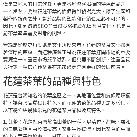
僅是當地人的日常饮食，更是各地游客追捧的特色商品之
一。當然，要讓花蓮茶葉的價值得到發揚光大，除了生產和
製作的技術之外，對於品牌的塑造和行銷也是必不可少的，
因此，如何透過SEO等營銷策略推廣花蓮茶葉文化，也是目
前茶葉產業需要思考的問題。
無論是從歷史角度還是文化角度來看，花蓮的茶葉文化都有
著深厚的底蘊，而這種底蘊正是為花蓮茶葉打開市場的重要
資源之一。盡管市場競爭激烈，但只要不斷創新、注重品質
與行銷，相信花蓮茶葉在未來必定會有更好的發展前景。
花蓮茶葉的品種與特色
花蓮是台灣知名的茶葉產區之一，其地理位置和氣候環境獨
特，讓茶葉品質獨具特色。而花蓮的茶葉品種更是多樣化，
以下將介紹幾種常見的花蓮茶葉品種及其特色。
1. 紅茶：花蓮紅茶屬於高山茶的一種，以清香、甜味、柔和
的口感著稱。由於海拔高，茶樹生長緩慢，因此茶葉的葉面
較小，葉子也較嫩，口感更加純正。