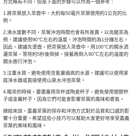
方式略有不同，但是下面的步驟可以作為一個參考：
1.將茶葉放入茶壺中，大約每50毫升茶葉使用約1公克的比
例。
2.沸水度數不同，茶葉沖泡時間也會有所差異。以烏龍茶為
例，建議使用90°C左右的溫度，沖泡時間約為1分鐘左右。
因此，建議先燙壺，把茶葉放入茶壺中，用100°C的開水洒
灑茶葉，等待約5秒後倒掉，接著再倒入90°C左右的溫度的
開水進行沖泡。
3.注重水質，避免使用含氯量過高的水源。建議可以使用家
庭淨水器或直接使用山泉水沖泡茶葉。
4.喝茶的時候，要盡量用茶杯或陶瓷杯子，避免使用塑膠杯
子或金屬杯子，因為它們可能會影響茶葉的風味和香氣。
總結來說，嘉義茶葉的保存和沖泡方式對於品質和口感的影
響十分重要。希望這些小技巧可以幫助大家更好地享受嘉義
茶葉的美味和風味。