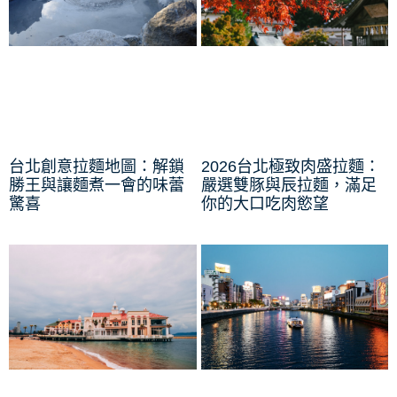
台北創意拉麵地圖：解鎖
2026台北極致肉盛拉麵：
勝王與讓麵煮一會的味蕾
嚴選雙豚與辰拉麵，滿足
驚喜
你的大口吃肉慾望