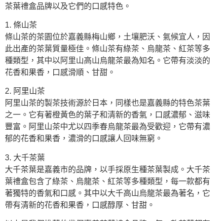
茶葉禮盒品牌以及它們的口感特色。
1. 條山茶
條山茶的茶園位於嘉義縣梅山鄉，土壤肥沃、氣候宜人，因
此出產的茶葉質量極佳。條山茶有綠茶、烏龍茶、紅茶等多
種類型，其中以阿里山高山烏龍茶最為知名。它帶有淡淡的
花香和果香，口感滑順、甘甜。
2. 阿里山茶
阿里山茶的製茶技術源於日本，同樣也是嘉義縣的特色茶葉
之一。它有著橙黃色的葉子和清新的香氣，口感濃郁、滋味
豐富。阿里山茶中尤以四季春烏龍茶最為受歡迎，它帶有濃
郁的花香和果香，濃滑的口感讓人回味無窮。
3. 大千茶葉
大千茶葉是嘉義市的品牌，以手採原生種茶葉製成。大千茶
葉禮盒包含了綠茶、烏龍茶、紅茶等多種類型，每一款都有
著獨特的香氣和口感。其中以大千高山烏龍茶最為著名，它
帶有清新的花香和果香，口感醇厚、甘甜。