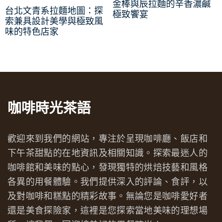
金棒與辰拉麵的辛香濃鹹
台北文青系拉麵地圖：探
極致饗宴
索兼具設計美學與極致風
味的特色店家
咖啡時光茶語
歡迎來到我們的網站，專注於呈現咖啡廳、飯店和
下午茶甜點的在地資訊及相關知識。探索最迷人的
咖啡館和美味的點心，發現獨特的烘焙技藝和風格
各異的用餐體驗。我們提供深入的評論、食評，以
及對咖啡和糕點的精彩故事。無論您是咖啡愛好者
還是美食探險家，這裡是您探索當地美味的理想場