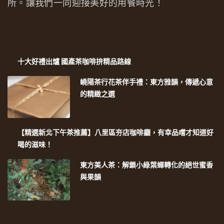
所。讓我們一同迎接美好的用餐時光！
十大好禮出爐 國產茶咖啡拚精品路線
嶢陽茶行花茶伴手禮：東方雅韻，傳遞心意
的精緻之選
【精選新北下午茶推薦】八里區夯店咖啡廳，有幸品嚐才知道好
喝的滋味！
東方美人茶：解鎖小綠葉蟬轉化的絕世蜜香
與果韻