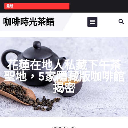
最新
咖啡時光茶語
花蓮在地人私藏下午茶
聖地，5家隱藏版咖啡館
揭密