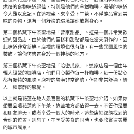
烘焙的食物味道絕佳，特別是他們的拿鐵咖啡，濃郁的味道
令人難以忘記。在這裡坐下來享受下午茶，不僅能品嘗到美
味的食物，還有一個舒適的環境讓你放鬆身心。
第二個私藏下午茶聖地是「曾家甜品」。這是一個非常受歡
迎的甜品店，由於他們的蛋糕和甜點都是在當天製作的，因
此味道非常新鮮。店裡的環境也很有趣，有一些異國風情的
裝飾，讓你彷彿置身於一個神秘的地方。
第三個私藏下午茶聖地是「哈密瓜家」。這家店是一個由年
輕人經營的咖啡店，他們用心製作每一杯咖啡，每一份點心
都有獨特的風味。店裡的裝潢非常簡約，但卻非常舒適，給
人一種寧靜的感覺。
以上就是花蓮在地人最喜愛的私藏下午茶聖地介紹。如果你
想要品嚐花蓮的下午茶，這些地方都值得一去。不管你是要
和朋友聊天、或者享受一個人的時光，這些店裡都能找到適
合你的位置。別忘了，在享受美食的同時，也要欣賞這美麗
的城市風景。