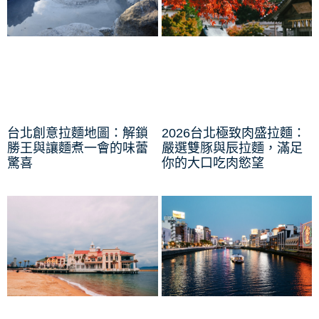
台北創意拉麵地圖：解鎖
2026台北極致肉盛拉麵：
勝王與讓麵煮一會的味蕾
嚴選雙豚與辰拉麵，滿足
驚喜
你的大口吃肉慾望