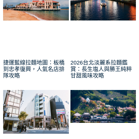
捷運藍線拉麵地圖：板橋
2026台北淡麗系拉麵鑑
到忠孝復興，人氣名店排
賞：長生塩人與勝王純粹
隊攻略
甘甜風味攻略