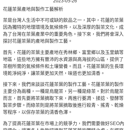
2023-05-26
花蓮茶葉產地與製作工藝解析
茶是台灣人生活中不可或缺的飲品之一，其中，花蓮的茶葉
因為獨特的地理環境及氣候條件，以及深厚的製茶文化，成
為了台灣在茶葉產業中的重要角色。接下來，我們將會深入
探討花蓮茶葉的產地與製作工藝。
首先，花蓮的茶葉主要產地在秀林鄉、富里鄉以及玉里鎮等
地區，這些地方擁有豐沛的水資源與高海拔的山區，提供了
茶樹所需的氣候條件和土壤營養。而且，花蓮茶葉的生長環
境乾淨純淨，讓茶葉更加天然，味道也更加清香。
接下來，我們來談談花蓮茶葉的製作工藝。花蓮茶葉的製作
主要分為兩種，一種是烏龍茶，另一種是綠茶。對於烏龍茶
而言，首先要將茶葉摘取下來，再進行萎凋、揉捻、發酵等
製茶步驟。而綠茶則是將茶葉摘取後進行殺青、搖青、乾燥
等程序，以保存茶葉的清香色澤。
為了提高花蓮茶葉在市場上的競爭力，我們需要做好SEO內