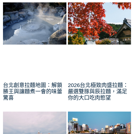
台北創意拉麵地圖：解鎖
2026台北極致肉盛拉麵：
勝王與讓麵煮一會的味蕾
嚴選雙豚與辰拉麵，滿足
驚喜
你的大口吃肉慾望