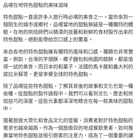
品嚐在地特色甜點的美味滋味
特色甜點一直是許多人旅行時必嚐的美食之一。當你來到一
個陌生的城市或鄉村，品嚐當地的甜點無疑是一種獨特的體
驗。在地的烘焙師們以精湛的技藝和新鮮的食材製作出來的
特色甜點，絕對能帶給您口感上的驚喜。
來自各地的特色甜點擁有獨特的風味和口感，種類也非常豐
富。例如，台灣的芋頭酥、椰子麵包和桃園的糕餅，都是值
得一試的美食。而日本的和菓子、法國的馬卡龍和義大利的
提拉米蘇等，更是享譽全球的特色甜點。
除了品嚐這些特色甜點，了解其背後的故事和文化也是一種
收穫。從甜點的製作過程中，我們可以看到文化、歷史和烘
焙技巧的深度，這些元素都深深地糅合在每一款美味的甜點
中。
隨著旅遊大眾化和食品文化的發展，消費者對於特色甜點的
需求也越來越高。作為一個旅遊目的地或餐飲業者，如何推
廣當地特色甜點並吸引遊客的注意力，成為了一個重要的課