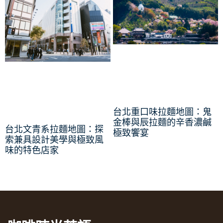
台北重口味拉麵地圖：鬼
金棒與辰拉麵的辛香濃鹹
台北文青系拉麵地圖：探
極致饗宴
索兼具設計美學與極致風
味的特色店家