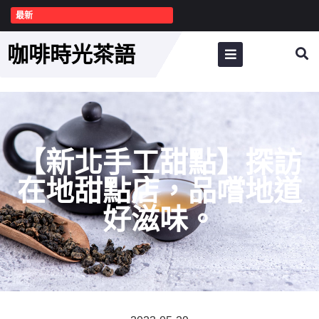
最新
咖啡時光茶語
【新北手工甜點】探訪
在地甜點店，品嚐地道
好滋味。