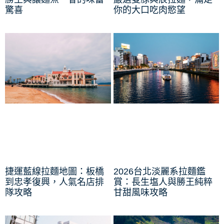
驚喜
你的大口吃肉慾望
捷運藍線拉麵地圖：板橋
2026台北淡麗系拉麵鑑
到忠孝復興，人氣名店排
賞：長生塩人與勝王純粹
隊攻略
甘甜風味攻略