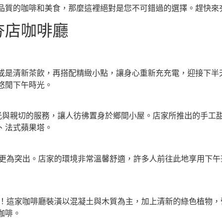
品質的咖啡和美食，那麼這裡絕對是您不可錯過的選擇。趕快來
夯店咖啡廳
或是清新茶飲，再搭配精緻小點，讓身心重新充充電，迎接下半
悠閒下午時光。
亮的燈光與親切的服務，讓人彷彿置身於鄉間小屋。店家所推出的手
、法式蘋果塔。
的味道更為突出。店家的環境非常溫馨舒適，許多人前往此地享用下
Roasters！這家咖啡廳裝潢以混凝土與木質為主，加上清新的綠色
咖啡。