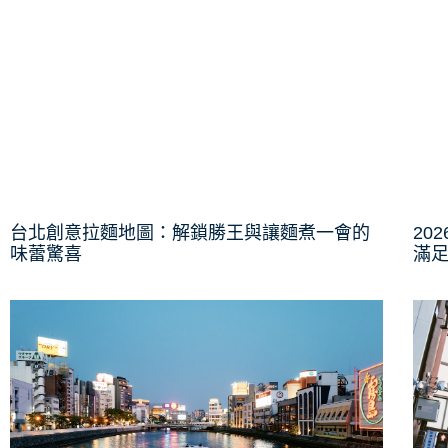
台北創意拉麵地圖：解鎖勝王與讓麵煮一會的
20
味蕾驚喜
滿