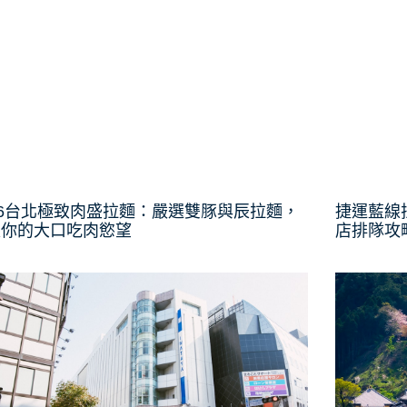
26台北極致肉盛拉麵：嚴選雙豚與辰拉麵，
捷運藍線
足你的大口吃肉慾望
店排隊攻