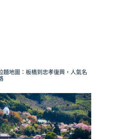
拉麵地圖：板橋到忠孝復興，人氣名
略