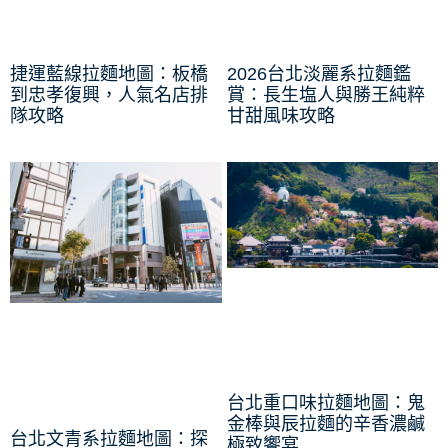
捷運藍線拉麵地圖：板橋
2026台北淡麗系拉麵鑑
到忠孝復興，人氣名店排
賞：長生塩人與勝王純粹
隊攻略
甘甜風味攻略
台北重口味拉麵地圖：鬼
金棒與辰拉麵的辛香濃鹹
台北文青系拉麵地圖：探
極致饗宴