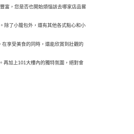
越豐富，您是否也開始煩惱該去哪家店品嘗
圍。除了小籠包外，還有其他各式點心和小
之一。在享受美食的同時，還能欣賞到壯觀的
再加上101大樓內的獨特氛圍，絕對會