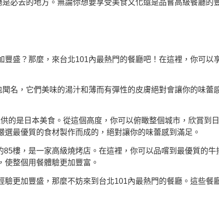
餐廳是必去的地方。無論你想要享受美食文化還是品嘗高級餐廳的
加豐盛？那麼，來台北101內最熱門的餐廳吧！在這裡，你可以
特的小籠包聞名，它們美味的湯汁和薄而有彈性的皮膚絕對會讓你的味
89樓，提供的是日本美食。從這個高度，你可以俯瞰整個城市，欣賞
嚴選最優質的食材製作而成的，絕對讓你的味蕾感到滿足。
台北101的85樓，是一家高級燒烤店。在這裡，你可以品嚐到最優質
，使整個用餐體驗更加豐富。
經驗更加豐盛，那麼不妨來到台北101內最熱門的餐廳。這些餐