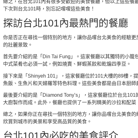
總之，在台北101內有很多受歡迎的美食餐廳，但以上這些
下次到台北101時，別忘記嚐嚐這些美食！
探訪台北101內最熱門的餐廳
你是否正在尋找一個特別的地方，讓你品嚐台北美食的經驗更
的壯麗景致。
首先要介紹的是「Din Tai Fung」。這家餐廳以其獨
中式菜肴也必須一試，例如燒賣、鮮蝦蒸餃和乾煸四季豆。
接下來是「Shinyeh 101」，這家餐廳位於101大樓的
魚飯、生魚片和天婦羅等特色料理。這些美食都是由日本厨師
最後要介紹的是「Diamond Tony’s」，這家餐廳位於
大廚製作而成。此外，餐廳也提供了一系列精美的沙拉和配菜
總之，如果你正在尋找一個特別的地方，讓你品嚐台北美食的
欣賞到城市的美景和享受高品質的美食。
台北101內必吃的美食評介