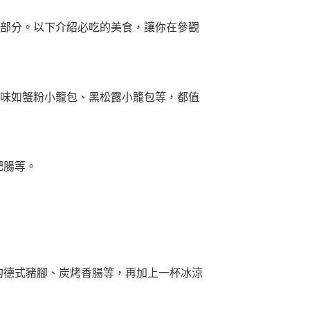
一部分。以下介紹必吃的美食，讓你在參觀
他口味如蟹粉小籠包、黑松露小籠包等，都值
肥腸等。
的德式豬腳、炭烤香腸等，再加上一杯冰涼