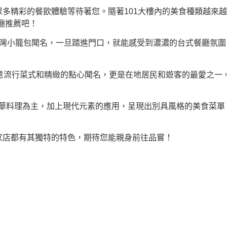
眾多精彩的餐飲體驗等待著您。隨著101大樓內的美食種類越來
廳推薦吧！
台灣小籠包聞名，一旦踏進門口，就能感受到濃濃的台式餐廳氛
家店以創意流行菜式和精緻的點心聞名，更是在地居民和遊客的最愛
華料理為主，加上現代元素的應用，呈現出別具風格的美食菜單。
家店都有其獨特的特色，期待您能親身前往品嘗！