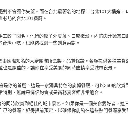
對不會讓你失望。而在台北最著名的地標 – 台北101大樓旁
必訪的台北101餐廳。
、精湛的手工餃子聞名。他們的餃子外皮薄、口感嫩滑，內餡肉汁饒
到傳統的台灣小吃，也能夠找到一些創意菜餚。
裡的菜餚是由國際知名的大廚團隊所烹製，品質保證。餐廳提供各種美
境也是絕佳的，讓你在享受美食的同時盡情享受城市夜景。
餐廳絕對會是你的首選。這是一家獨具特色的旋轉餐廳，可以360度
常特別，無論是情侶約會或是商務宴客都非常適合。
美食的同時欣賞到絕佳的城市景色。如果你是一個美食愛好者，這
自己的餐廳。記得提前預定，以確保你能夠在這些熱門餐廳享受