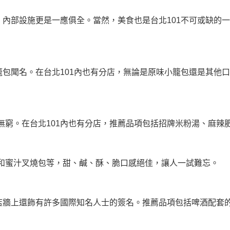
，內部設施更是一應俱全。當然，美食也是台北101不可或缺的
汁的小籠包聞名。在台北101內也有分店，無論是原味小籠包還是其
無窮。在台北101內也有分店，推薦品項包括招牌米粉湯、麻辣
和蜜汁叉燒包等，甜、鹹、酥、脆口感絕佳，讓人一試難忘。
分店牆上還飾有許多國際知名人士的簽名。推薦品項包括啤酒配套