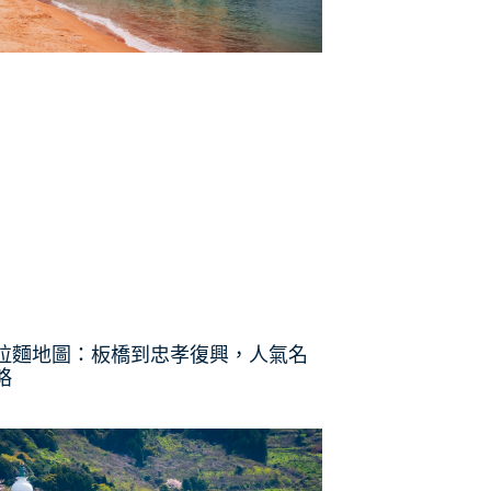
拉麵地圖：板橋到忠孝復興，人氣名
略