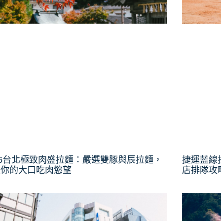
26台北極致肉盛拉麵：嚴選雙豚與辰拉麵，
捷運藍線
足你的大口吃肉慾望
店排隊攻