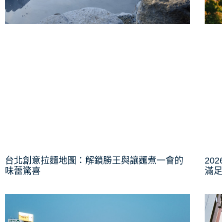
台北創意拉麵地圖：解鎖勝王與讓麵煮一會的
20
味蕾驚喜
滿