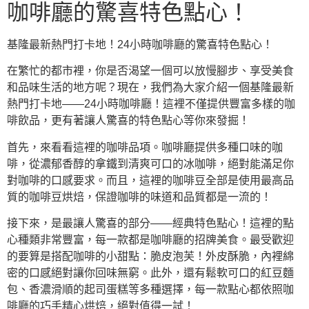
咖啡廳的驚喜特色點心！
基隆最新熱門打卡地！24小時咖啡廳的驚喜特色點心！
在繁忙的都市裡，你是否渴望一個可以放慢腳步、享受美食
和品味生活的地方呢？現在，我們為大家介紹一個基隆最新
熱門打卡地——24小時咖啡廳！這裡不僅提供豐富多樣的咖
啡飲品，更有著讓人驚喜的特色點心等你來發掘！
首先，來看看這裡的咖啡品項。咖啡廳提供多種口味的咖
啡，從濃郁香醇的拿鐵到清爽可口的冰咖啡，絕對能滿足你
對咖啡的口感要求。而且，這裡的咖啡豆全部是使用最高品
質的咖啡豆烘焙，保證咖啡的味道和品質都是一流的！
接下來，是最讓人驚喜的部分——經典特色點心！這裡的點
心種類非常豐富，每一款都是咖啡廳的招牌美食。最受歡迎
的要算是搭配咖啡的小甜點：脆皮泡芙！外皮酥脆，內裡綿
密的口感絕對讓你回味無窮。此外，還有鬆軟可口的紅豆麵
包、香濃滑順的起司蛋糕等多種選擇，每一款點心都依照咖
啡廳的巧手精心烘焙，絕對值得一試！