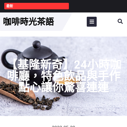
最新
咖啡時光茶語
【基隆新奇】24小時咖
啡廳，特色飲品與手作
點心讓你驚喜連連