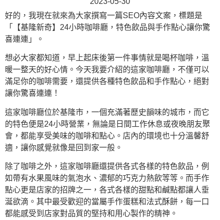
2023-05-30
好的，我現在就來為大家撰寫一篇SEO內容文案，標題是
「【基隆新奇】24小時咖啡廳，特色飲品與手作點心讓你驚
喜連連」。
想必大家都知道，早上起床後第一件事情就是喝杯咖啡，溫
暖一整天的好心情。今天我要介紹的這家咖啡廳，不僅可以
滿足你的咖啡需要，還提供各種特色飲品和手作點心，絕對
讓你驚喜連連！
這家咖啡廳位於基隆市，一個充滿著歷史韻味的城市，而它
的特色便是24小時營業，無論是日間工作休息或夜晚朋友聚
會，都能享受美味的咖啡和點心。店內的環境也十分溫馨舒
適，讓你感覺就像是回到家一般。
除了咖啡之外，這家咖啡廳還提供各式各樣的特色飲品，例
如帶有水果風味的氣泡水、濃郁的巧克力熱飲等等。而手作
點心更是店家的招牌之一，各式各樣的甜點和鹹點都讓人垂
涎欲滴。其中最受歡迎的當屬手作蛋糕和法式酥餅，每一口
都能感受到店家對品質的堅持和用心製作的精神。