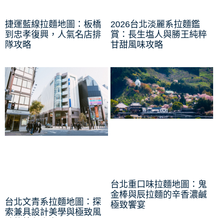
捷運藍線拉麵地圖：板橋
2026台北淡麗系拉麵鑑
到忠孝復興，人氣名店排
賞：長生塩人與勝王純粹
隊攻略
甘甜風味攻略
台北重口味拉麵地圖：鬼
金棒與辰拉麵的辛香濃鹹
台北文青系拉麵地圖：探
極致饗宴
索兼具設計美學與極致風