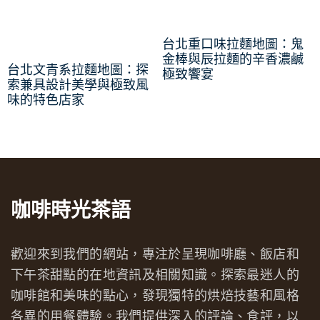
台北重口味拉麵地圖：鬼
金棒與辰拉麵的辛香濃鹹
台北文青系拉麵地圖：探
極致饗宴
索兼具設計美學與極致風
味的特色店家
咖啡時光茶語
歡迎來到我們的網站，專注於呈現咖啡廳、飯店和
下午茶甜點的在地資訊及相關知識。探索最迷人的
咖啡館和美味的點心，發現獨特的烘焙技藝和風格
各異的用餐體驗。我們提供深入的評論、食評，以