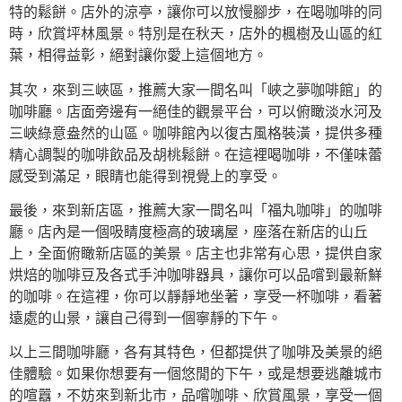
特的鬆餅。店外的涼亭，讓你可以放慢腳步，在喝咖啡的同
時，欣賞坪林風景。特別是在秋天，店外的楓樹及山區的紅
葉，相得益彰，絕對讓你愛上這個地方。
其次，來到三峽區，推薦大家一間名叫「峽之夢咖啡館」的
咖啡廳。店面旁邊有一絕佳的觀景平台，可以俯瞰淡水河及
三峽綠意盎然的山區。咖啡館內以復古風格裝潢，提供多種
精心調製的咖啡飲品及胡桃鬆餅。在這裡喝咖啡，不僅味蕾
感受到滿足，眼睛也能得到視覺上的享受。
最後，來到新店區，推薦大家一間名叫「福丸咖啡」的咖啡
廳。店內是一個吸睛度極高的玻璃屋，座落在新店的山丘
上，全面俯瞰新店區的美景。店主也非常有心思，提供自家
烘焙的咖啡豆及各式手沖咖啡器具，讓你可以品嚐到最新鮮
的咖啡。在這裡，你可以靜靜地坐著，享受一杯咖啡，看著
遠處的山景，讓自己得到一個寧靜的下午。
以上三間咖啡廳，各有其特色，但都提供了咖啡及美景的絕
佳體驗。如果你想要有一個悠閒的下午，或是想要逃離城市
的喧囂，不妨來到新北市，品嚐咖啡、欣賞風景，享受一個