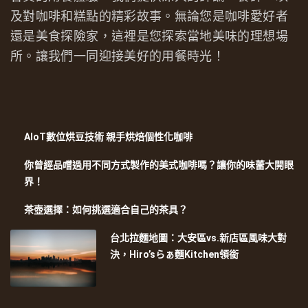
及對咖啡和糕點的精彩故事。無論您是咖啡愛好者
還是美食探險家，這裡是您探索當地美味的理想場
所。讓我們一同迎接美好的用餐時光！
AIoT數位烘豆技術 親手烘焙個性化咖啡
你曾經品嚐過用不同方式製作的美式咖啡嗎？讓你的味蕾大開眼
界！
茶壺選擇：如何挑選適合自己的茶具？
台北拉麵地圖：大安區vs.新店區風味大對
決，Hiro’sらぁ麵Kitchen領銜