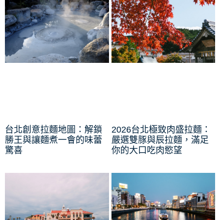
台北創意拉麵地圖：解鎖
2026台北極致肉盛拉麵：
勝王與讓麵煮一會的味蕾
嚴選雙豚與辰拉麵，滿足
驚喜
你的大口吃肉慾望