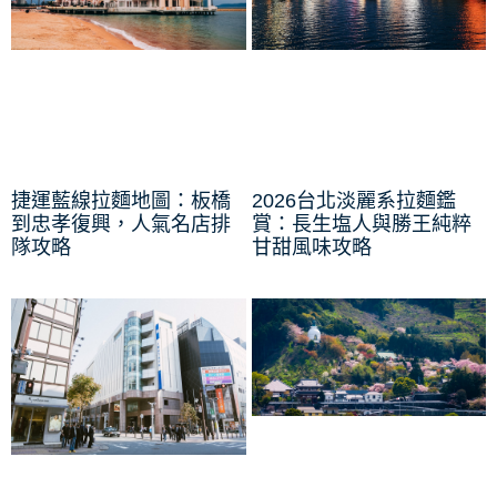
捷運藍線拉麵地圖：板橋
2026台北淡麗系拉麵鑑
到忠孝復興，人氣名店排
賞：長生塩人與勝王純粹
隊攻略
甘甜風味攻略