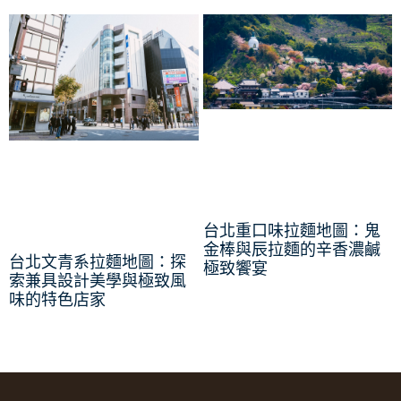
台北重口味拉麵地圖：鬼
金棒與辰拉麵的辛香濃鹹
台北文青系拉麵地圖：探
極致饗宴
索兼具設計美學與極致風
味的特色店家