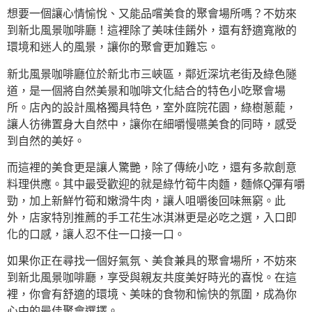
想要一個讓心情愉悅、又能品嚐美食的聚會場所嗎？不妨來
到新北風景咖啡廳！這裡除了美味佳餚外，還有舒適寬敞的
環境和迷人的風景，讓你的聚會更加難忘。
新北風景咖啡廳位於新北市三峽區，鄰近深坑老街及綠色隧
道，是一個將自然美景和咖啡文化結合的特色小吃聚會場
所。店內的設計風格獨具特色，室外庭院花園，綠樹蔥蘢，
讓人彷彿置身大自然中，讓你在細嚼慢嚥美食的同時，感受
到自然的美好。
而這裡的美食更是讓人驚艷，除了傳統小吃，還有多款創意
料理供應。其中最受歡迎的就是綠竹筍牛肉麵，麵條Q彈有嚼
勁，加上新鮮竹筍和嫩滑牛肉，讓人咀嚼後回味無窮。此
外，店家特別推薦的手工花生冰淇淋更是必吃之選，入口即
化的口感，讓人忍不住一口接一口。
如果你正在尋找一個好氣氛、美食兼具的聚會場所，不妨來
到新北風景咖啡廳，享受與親友共度美好時光的喜悅。在這
裡，你會有舒適的環境、美味的食物和愉快的氛圍，成為你
心中的最佳聚會選擇。