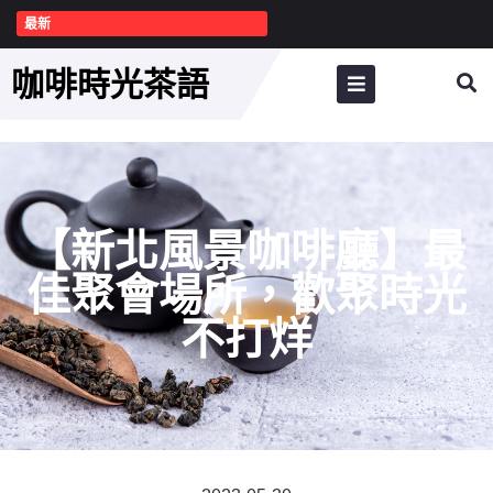
最新
咖啡時光茶語
【新北風景咖啡廳】最
佳聚會場所，歡聚時光
不打烊