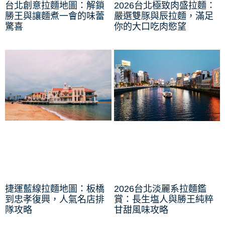
台北創意拉麵地圖：解鎖
2026台北極致肉盛拉麵：
勝王與讓麵煮一會的味蕾
嚴選雙豚與辰拉麵，滿足
驚喜
你的大口吃肉慾望
捷運藍線拉麵地圖：板橋
2026台北淡麗系拉麵鑑
到忠孝復興，人氣名店排
賞：長生塩人與勝王純粹
隊攻略
甘甜風味攻略