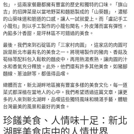
包」，這兩家餐廳都擁有豐富的歷史和獨特的口味。「旗山
吉」的招牌菜是以當地野菜和麵筋製成的「山葵麵」，濃郁
的山葵味道和筋道的口感，讓人一試就愛上。而「盧記手工
小籠包」則以手工製作的小籠包聞名，外皮薄而富有彈性，
內餡多汁香甜，是坪林區不可錯過的美食。
最後，我們來到石碇區的「三家村肉圓」，這家店的肉圓可
說是新北市最有名的美食之一。將現場製作的豬肉、香菇及
筍絲等配料包入鬆軟的麵皮中，再用熱湯煮熟，讓肉圓的汁
水和香氣充分釋放。此外，他們還有許多其他美食，如豬腳
麵線、蔥油餅等，都值得品嚐。
總體而言，新北湖畔地區擁有豐富多樣的美食文化，每一道
菜式都深植在當地人的心中。我們希望透過這篇文章，讓更
多的人來到新北湖畔，品嚐這些獨特風味和精湛手藝，體驗
台灣最美的風景和最好的美食。
珍饈美食、人情味十足：新北
湖畔美食店中的人情世界