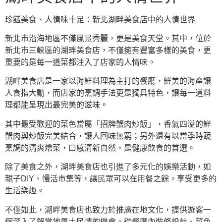
珍饈美食、人情味十足：新北湖畔美食店中的人情世界
新北市沿海地區不僅風景秀麗，更是美食天堂。其中，位於
新北市三峽區的湖畔美食店，不僅擁有豐富多樣的美食，更
重要的是每一道菜都注入了店家的人情味。
湖畔美食店是一家以海鮮料理為主打的餐廳，鮮美的海產讓
人食指大動，而店家的烹調手法更是獨具特色，讓每一道料
理都能呈現出最完美的滋味。
其中最受歡迎的菜色當屬「招牌蟹肉炒飯」，香氣四溢的鮮
蟹肉與炒飯完美結合，讓人回味無窮；另外還有以當季時蔬
烹調的清爽燴菜，口感清新自然，是健康飲食的首選。
除了美食之外，湖畔美食店也引進了多元化的娛樂活動，如
親子DIY、慢活市集等，讓民眾可以在用餐之餘，享受更多的
生活樂趣。
不僅如此，湖畔美食店也致力於推廣在地文化，提供遊客一
個深入了解當地風土民情的機會。從餐廳內裝修設計、菜色