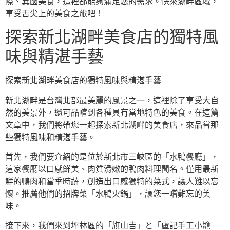
際、異國美食，這裡都能夠滿足您的需求。快來湖畔區域，
享受舌尖上的美食之旅吧！
探索新北湖畔美食店的獨特風
味與精湛手藝
探索新北湖畔美食店的獨特風味與精湛手藝
新北湖畔是台灣北部最美麗的風景之一，這裡除了享受大自
然的美景外，還可品嚐到各種具有當地特色的美食。在這篇
文章中，我們將帶您一起探索新北湖畔的美食店，來品嘗那
些獨特風味和精湛手藝。
首先，我們要介紹的是位於新北市三峽區的「水鴨餐廳」，
這家餐廳以口感鮮美、肉質滑嫩的鴨肉料理聞名。僅用最新
鮮的鴨肉和當季時蔬，創造出口感獨特的菜式，讓人難以忘
懷。推薦他們的招牌菜「水鴨火鍋」，讓您一嚐難忘的美
味。
接下來，我們來到坪林區的「旗山吉」と「盧記手工小籠