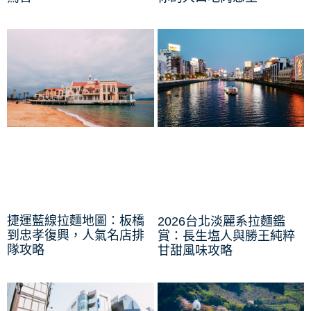
捷運藍線拉麵地圖：板橋
2026台北淡麗系拉麵鑑
到忠孝復興，人氣名店排
賞：長生塩人與勝王純粹
隊攻略
甘甜風味攻略