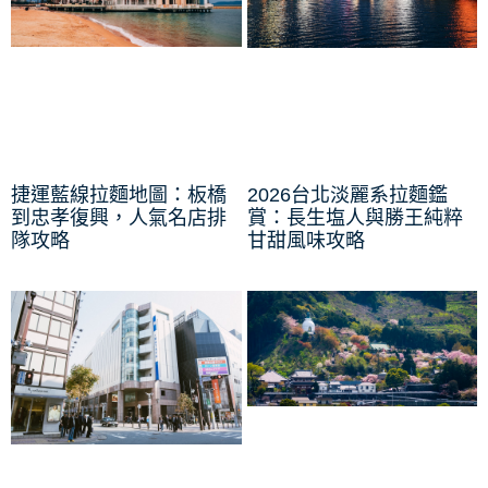
捷運藍線拉麵地圖：板橋
2026台北淡麗系拉麵鑑
到忠孝復興，人氣名店排
賞：長生塩人與勝王純粹
隊攻略
甘甜風味攻略