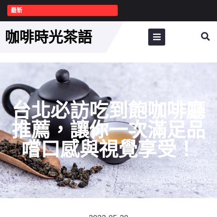
最新
咖啡時光茶語
台北必訪吃到飽咖啡廳
推薦，讓你一次滿足品
嚐口感與視覺享受！