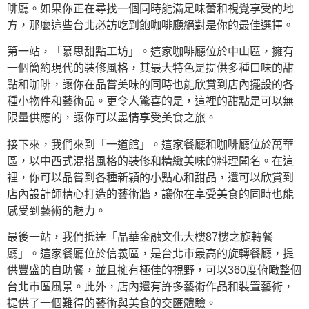
啡廳。如果你正在尋找一個同時能滿足味蕾和視覺享受的地
方，那麼這些台北必訪吃到飽咖啡廳絕對是你的最佳選擇。
第一站，「慕思甜點工坊」。這家咖啡廳位於中山區，擁有
一個簡約現代的裝修風格，其最大特色是提供多種口味的甜
點和咖啡，讓你在品嘗美味的同時也能欣賞到店內擺設的各
種小物件和藝術品。更令人驚喜的是，這裡的甜點是可以無
限量供應的，讓你可以盡情享受美食之旅。
接下來，我們來到「一道館」。這家餐廳和咖啡廳位於萬華
區，以中西式混搭風格的裝修和精緻美味的料理聞名。在這
裡，你可以品嘗到各種新穎的小點心和甜品，還可以欣賞到
店內設計師精心打造的藝術牆，讓你在享受美食的同時也能
感受到藝術的魅力。
最後一站，我們抵達「晶華金融文化大樓87樓之旋轉餐
廳」。這家餐廳位於信義區，是台北市最高的旋轉餐廳，提
供豐盛的自助餐，並且擁有極佳的視野，可以360度俯瞰整個
台北市區風景。此外，店內還有許多藝術作品和裝置藝術，
提供了一個難得的藝術與美食的交匯體驗。