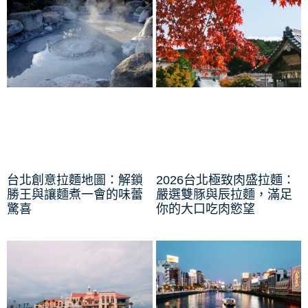
台北創意拉麵地圖：解鎖
2026台北極致肉盛拉麵：
勝王與讓麵煮一會的味蕾
嚴選雙豚與辰拉麵，滿足
驚喜
你的大口吃肉慾望