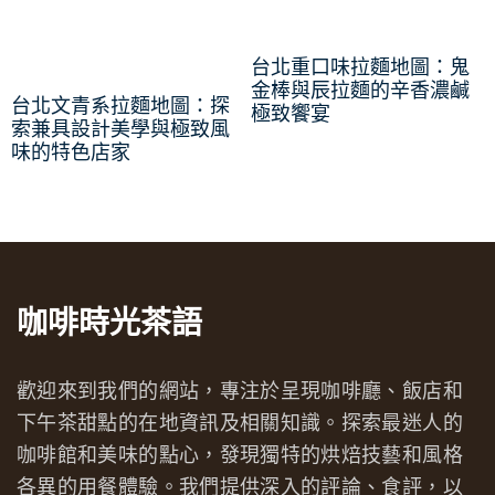
台北重口味拉麵地圖：鬼
金棒與辰拉麵的辛香濃鹹
台北文青系拉麵地圖：探
極致饗宴
索兼具設計美學與極致風
味的特色店家
咖啡時光茶語
歡迎來到我們的網站，專注於呈現咖啡廳、飯店和
下午茶甜點的在地資訊及相關知識。探索最迷人的
咖啡館和美味的點心，發現獨特的烘焙技藝和風格
各異的用餐體驗。我們提供深入的評論、食評，以