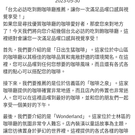
2023-05-30
「台北必訪吃到飽咖啡廳推薦，讓你一次滿足品嚐口感與視
覺享受！」
如果您是尋找優質咖啡廳的咖啡愛好者，那麼您來對地方
了！今天我們將向您介紹幾個台北必訪的吃到飽咖啡廳，這
裡絕對會讓您一次滿足品嚐口感與視覺享受！
首先，我們要介紹的是「日出生猛咖啡」。這家位於中山區
的咖啡廳以其極佳的咖啡品質和寬敞舒適的環境聞名。在這
裡，您可以品嚐到任何您想要的咖啡風味，而且還有各式各
樣的點心可以搭配您的咖啡。
接下來，我們要推薦的是位於信義區的「咖啡之泉」。這家
咖啡廳提供的咖啡確實非常地道，而且店內的佈置也非常迷
人。您可以在這裡品嚐到最好的咖啡，並和您的朋友們一起
享受一個美好的下午。
最後，我們要介紹的是「Wonderland」。這家位於士林區的
咖啡廳的氛圍非常令人難忘。店內裝潢以童話故事為主題，
讓您彷彿置身於夢幻的世界裡。這裡提供的各式各樣的咖啡