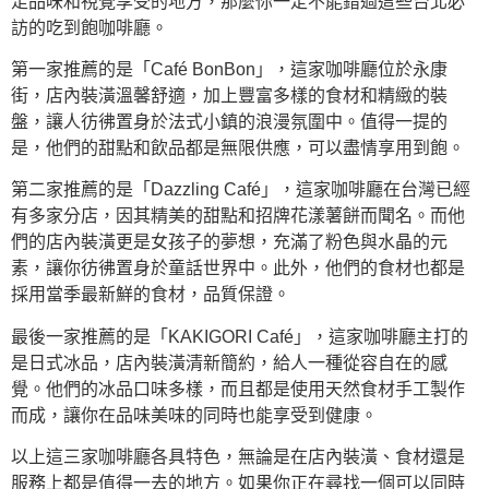
足品味和視覺享受的地方，那麼你一定不能錯過這些台北必
訪的吃到飽咖啡廳。
第一家推薦的是「Café BonBon」，這家咖啡廳位於永康
街，店內裝潢溫馨舒適，加上豐富多樣的食材和精緻的裝
盤，讓人彷彿置身於法式小鎮的浪漫氛圍中。值得一提的
是，他們的甜點和飲品都是無限供應，可以盡情享用到飽。
第二家推薦的是「Dazzling Café」，這家咖啡廳在台灣已經
有多家分店，因其精美的甜點和招牌花漾薯餅而聞名。而他
們的店內裝潢更是女孩子的夢想，充滿了粉色與水晶的元
素，讓你彷彿置身於童話世界中。此外，他們的食材也都是
採用當季最新鮮的食材，品質保證。
最後一家推薦的是「KAKIGORI Café」，這家咖啡廳主打的
是日式冰品，店內裝潢清新簡約，給人一種從容自在的感
覺。他們的冰品口味多樣，而且都是使用天然食材手工製作
而成，讓你在品味美味的同時也能享受到健康。
以上這三家咖啡廳各具特色，無論是在店內裝潢、食材還是
服務上都是值得一去的地方。如果你正在尋找一個可以同時