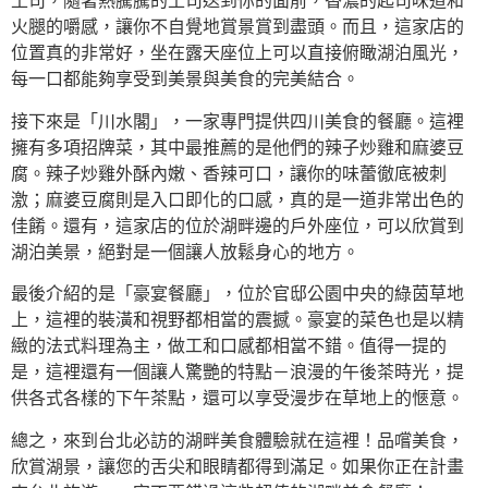
土司，隨著熱騰騰的土司送到你的面前，香濃的起司味道和
火腿的嚼感，讓你不自覺地賞景賞到盡頭。而且，這家店的
位置真的非常好，坐在露天座位上可以直接俯瞰湖泊風光，
每一口都能夠享受到美景與美食的完美結合。
接下來是「川水閣」，一家專門提供四川美食的餐廳。這裡
擁有多項招牌菜，其中最推薦的是他們的辣子炒雞和麻婆豆
腐。辣子炒雞外酥內嫩、香辣可口，讓你的味蕾徹底被刺
激；麻婆豆腐則是入口即化的口感，真的是一道非常出色的
佳餚。還有，這家店的位於湖畔邊的戶外座位，可以欣賞到
湖泊美景，絕對是一個讓人放鬆身心的地方。
最後介紹的是「豪宴餐廳」，位於官邸公園中央的綠茵草地
上，這裡的裝潢和視野都相當的震撼。豪宴的菜色也是以精
緻的法式料理為主，做工和口感都相當不錯。值得一提的
是，這裡還有一個讓人驚艷的特點－浪漫的午後茶時光，提
供各式各樣的下午茶點，還可以享受漫步在草地上的愜意。
總之，來到台北必訪的湖畔美食體驗就在這裡！品嚐美食，
欣賞湖景，讓您的舌尖和眼睛都得到滿足。如果你正在計畫