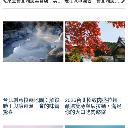
來去台北湖邊美食店：美味佳餚與景色交融的完美組合
現在就揪團去！台北湖邊5大美食店必嚐招牌菜
台北創意拉麵地圖：解鎖
2026台北極致肉盛拉麵：
勝王與讓麵煮一會的味蕾
嚴選雙豚與辰拉麵，滿足
驚喜
你的大口吃肉慾望