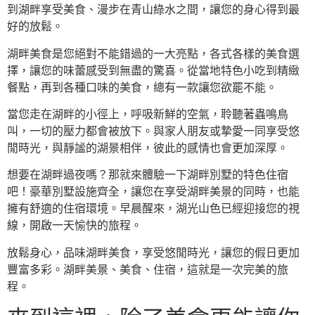
到湖畔享受美食、漫步在青山綠水之間，讓您的身心得到最
好的放鬆。
湖畔美食是您絕對不能錯過的一大亮點，各式各樣的美食選
擇，讓您的味蕾感受到無盡的驚喜。從當地特色小吃到精緻
餐點，再到各種口味的美食，總有一款讓您欲罷不能。
當您走在湖畔的小徑上，呼吸新鮮的空氣，聆聽著蟲鳴鳥
叫，一切的壓力都會被放下。與家人朋友或摯愛一同享受悠
閒時光，與靜謐的湖景相伴，彼此的感情也會更加深厚。
想要在湖畔過夜嗎？那就來體驗一下湖畔別墅的特色住宿
吧！豪華別墅設施齊全，讓您在享受湖畔美景的同時，也能
擁有舒適的住宿環境。早晨醒來，湖光山色已經迎接您的視
線，開啟一天愉快的旅程。
放鬆身心，品味湖畔美食，享受悠閒時光，讓您的假日更加
豐富多彩。湖畔美景、美食、住宿，這就是一次完美的旅
程。