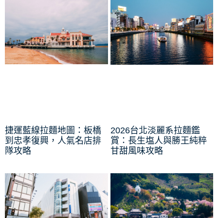
捷運藍線拉麵地圖：板橋
2026台北淡麗系拉麵鑑
到忠孝復興，人氣名店排
賞：長生塩人與勝王純粹
隊攻略
甘甜風味攻略