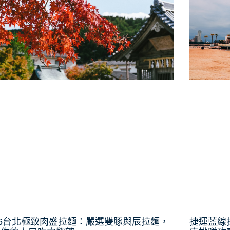
26台北極致肉盛拉麵：嚴選雙豚與辰拉麵，
捷運藍線