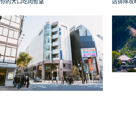
足你的大口吃肉慾望
店排隊攻