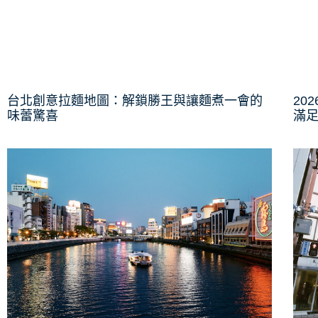
台北創意拉麵地圖：解鎖勝王與讓麵煮一會的
20
味蕾驚喜
滿