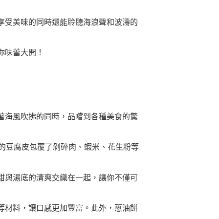
享受美味的同時還能聆聽海浪聲和波濤的
你味蕾大開！
著海風吹拂的同時，品嚐到各種美食的驚
的豆腐皮包覆了剁碎肉、蝦米、花生粉等
甜與湯底的清爽交織在一起，讓你不僅可
等材料，讓口感更加豐富。此外，蔥油餅