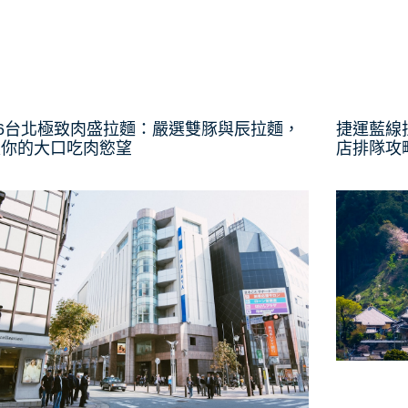
26台北極致肉盛拉麵：嚴選雙豚與辰拉麵，
捷運藍線
足你的大口吃肉慾望
店排隊攻