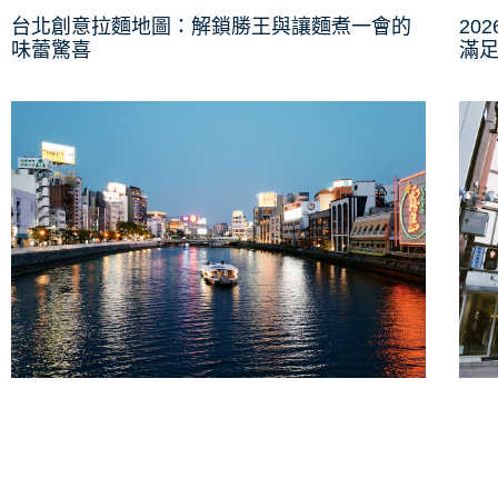
台北創意拉麵地圖：解鎖勝王與讓麵煮一會的
20
味蕾驚喜
滿