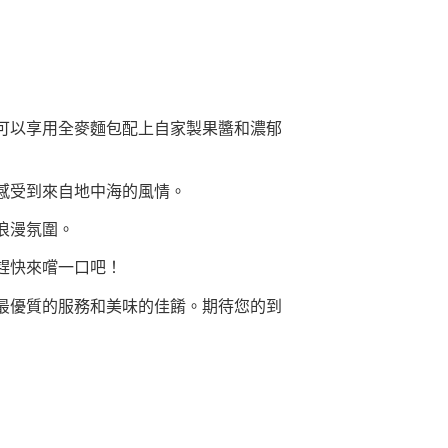
可以享用全麥麵包配上自家製果醬和濃郁
感受到來自地中海的風情。
浪漫氛圍。
趕快來嚐一口吧！
最優質的服務和美味的佳餚。期待您的到