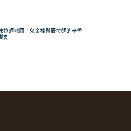
味拉麵地圖：鬼金棒與辰拉麵的辛香
饗宴