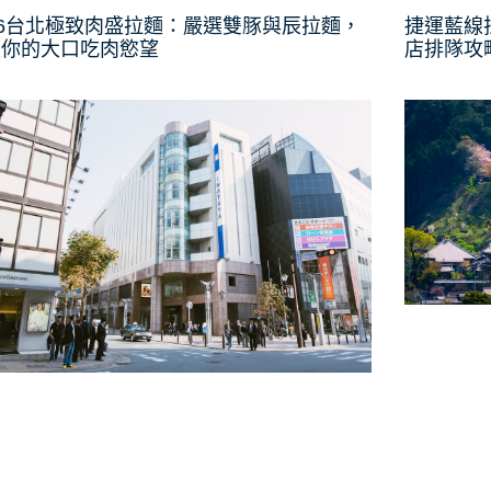
26台北極致肉盛拉麵：嚴選雙豚與辰拉麵，
捷運藍線
足你的大口吃肉慾望
店排隊攻