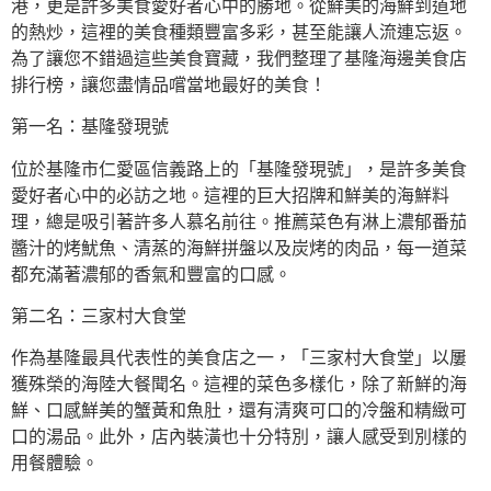
港，更是許多美食愛好者心中的勝地。從鮮美的海鮮到道地
的熱炒，這裡的美食種類豐富多彩，甚至能讓人流連忘返。
為了讓您不錯過這些美食寶藏，我們整理了基隆海邊美食店
排行榜，讓您盡情品嚐當地最好的美食！
第一名：基隆發現號
位於基隆市仁愛區信義路上的「基隆發現號」，是許多美食
愛好者心中的必訪之地。這裡的巨大招牌和鮮美的海鮮料
理，總是吸引著許多人慕名前往。推薦菜色有淋上濃郁番茄
醬汁的烤魷魚、清蒸的海鮮拼盤以及炭烤的肉品，每一道菜
都充滿著濃郁的香氣和豐富的口感。
第二名：三家村大食堂
作為基隆最具代表性的美食店之一，「三家村大食堂」以屢
獲殊榮的海陸大餐聞名。這裡的菜色多樣化，除了新鮮的海
鮮、口感鮮美的蟹黃和魚肚，還有清爽可口的冷盤和精緻可
口的湯品。此外，店內裝潢也十分特別，讓人感受到別樣的
用餐體驗。