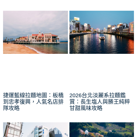
捷運藍線拉麵地圖：板橋
2026台北淡麗系拉麵鑑
到忠孝復興，人氣名店排
賞：長生塩人與勝王純粹
隊攻略
甘甜風味攻略