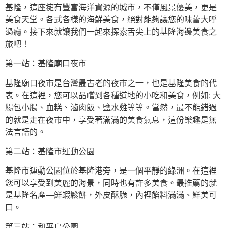
基隆，這座擁有豐富海洋資源的城市，不僅風景優美，更是
美食天堂。各式各樣的海鮮美食，絕對能夠讓您的味蕾大呼
過癮。接下來就讓我們一起來探索舌尖上的基隆海邊美食之
旅吧！
第一站：基隆廟口夜市
基隆廟口夜市是台灣最古老的夜市之一，也是基隆美食的代
表。在這裡，您可以品嚐到各種道地的小吃和美食，例如: 大
腸包小腸、血糕、滷肉飯、鹽水雞等等。當然，最不能錯過
的就是走在夜市中，享受著滿滿的美食氣息，這份樂趣是無
法言語的。
第二站：基隆市運動公園
基隆市運動公園位於基隆港旁，是一個平靜的綠洲。在這裡
您可以享受到美麗的海景，同時也有許多美食。最推薦的就
是基隆名產—鮮蝦鬆餅，外皮酥脆，內裡餡料滿滿、鮮美可
口。
第三站：和平島公園