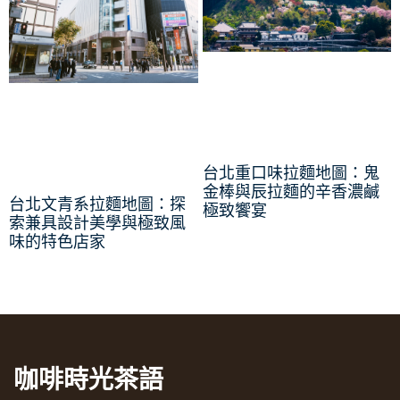
台北重口味拉麵地圖：鬼
金棒與辰拉麵的辛香濃鹹
台北文青系拉麵地圖：探
極致饗宴
索兼具設計美學與極致風
味的特色店家
咖啡時光茶語