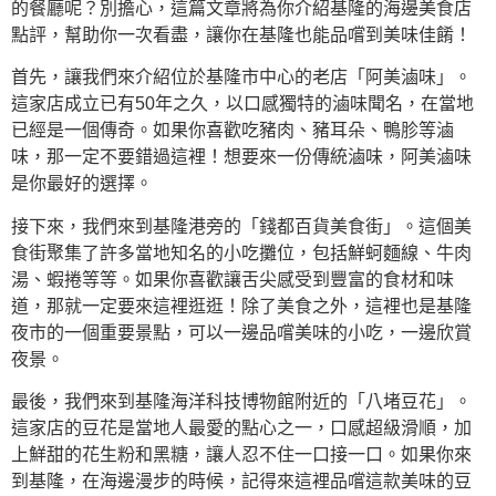
的餐廳呢？別擔心，這篇文章將為你介紹基隆的海邊美食店
點評，幫助你一次看盡，讓你在基隆也能品嚐到美味佳餚！
首先，讓我們來介紹位於基隆市中心的老店「阿美滷味」。
這家店成立已有50年之久，以口感獨特的滷味聞名，在當地
已經是一個傳奇。如果你喜歡吃豬肉、豬耳朵、鴨胗等滷
味，那一定不要錯過這裡！想要來一份傳統滷味，阿美滷味
是你最好的選擇。
接下來，我們來到基隆港旁的「錢都百貨美食街」。這個美
食街聚集了許多當地知名的小吃攤位，包括鮮蚵麵線、牛肉
湯、蝦捲等等。如果你喜歡讓舌尖感受到豐富的食材和味
道，那就一定要來這裡逛逛！除了美食之外，這裡也是基隆
夜市的一個重要景點，可以一邊品嚐美味的小吃，一邊欣賞
夜景。
最後，我們來到基隆海洋科技博物館附近的「八堵豆花」。
這家店的豆花是當地人最愛的點心之一，口感超級滑順，加
上鮮甜的花生粉和黑糖，讓人忍不住一口接一口。如果你來
到基隆，在海邊漫步的時候，記得來這裡品嚐這款美味的豆