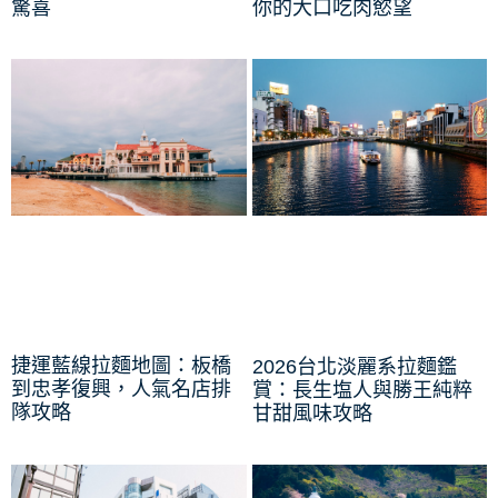
驚喜
你的大口吃肉慾望
捷運藍線拉麵地圖：板橋
2026台北淡麗系拉麵鑑
到忠孝復興，人氣名店排
賞：長生塩人與勝王純粹
隊攻略
甘甜風味攻略