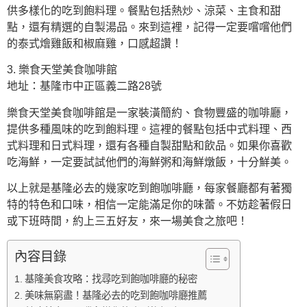
供多樣化的吃到飽料理。餐點包括熱炒、涼菜、主食和甜
點，還有精選的自製湯品。來到這裡，記得一定要嚐嚐他們
的泰式燴雞飯和椒麻雞，口感超讚！
3. 樂食天堂美食咖啡館
地址：基隆市中正區義二路28號
樂食天堂美食咖啡館是一家裝潢簡約、食物豐盛的咖啡廳，
提供多種風味的吃到飽料理。這裡的餐點包括中式料理、西
式料理和日式料理，還有各種自製甜點和飲品。如果你喜歡
吃海鮮，一定要試試他們的海鮮粥和海鮮燉飯，十分鮮美。
以上就是基隆必去的幾家吃到飽咖啡廳，每家餐廳都有著獨
特的特色和口味，相信一定能滿足你的味蕾。不妨趁著假日
或下班時間，約上三五好友，來一場美食之旅吧！
內容目錄
基隆美食攻略：找尋吃到飽咖啡廳的秘密
美味無窮盡！基隆必去的吃到飽咖啡廳推薦