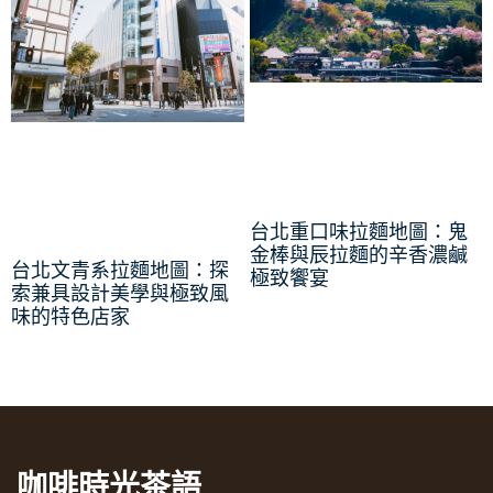
台北重口味拉麵地圖：鬼
金棒與辰拉麵的辛香濃鹹
台北文青系拉麵地圖：探
極致饗宴
索兼具設計美學與極致風
味的特色店家
咖啡時光茶語