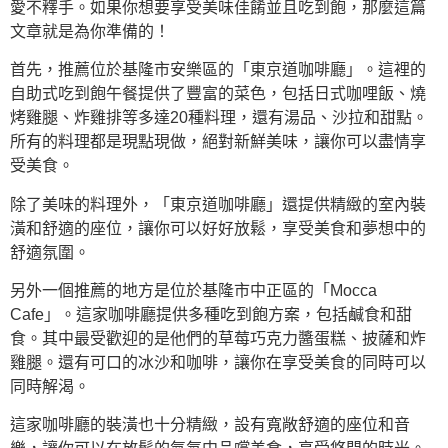
愛不釋手。如果你想要享受美味佳餚並且吃到飽，那麼這篇
文章就是為你準備的！
首先，推薦位於基隆市安樂區的「東京道咖啡廳」。這裡的
自助式吃到飽午餐提供了豐富的菜色，包括日式咖哩飯、燒
烤雞腿、炸雞排等多達20種料理，還有湯品、沙拉和甜點。
所有的料理都是現點現做，絕對新鮮美味，讓你可以盡情享
受美食。
除了美味的料理外，「東京道咖啡廳」還提供精緻的室內裝
潢和舒適的座位，讓你可以好好放鬆，享受美食和夢想中的
舒適氛圍。
另外一個推薦的地方是位於基隆市中正區的「Mocca
Cafe」。這家咖啡廳提供多種吃到飽方案，包括鹹食和甜
食。其中最受歡迎的是他們的草莓巧克力醬蛋糕、披薩和炸
雞腿。還有可口的冰沙和咖啡，讓你在享受美食的同時可以
同時解渴。
這家咖啡廳的裝潢也十分精緻，設有寬敞舒適的座位和音