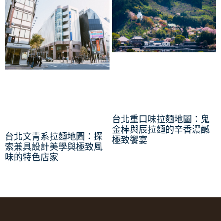
台北重口味拉麵地圖：鬼
金棒與辰拉麵的辛香濃鹹
台北文青系拉麵地圖：探
極致饗宴
索兼具設計美學與極致風
味的特色店家