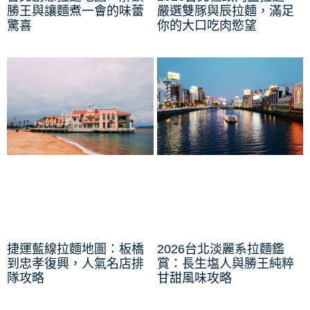
勝王與讓麵煮一會的味蕾
嚴選雙豚與辰拉麵，滿足
驚喜
你的大口吃肉慾望
捷運藍線拉麵地圖：板橋
2026台北淡麗系拉麵鑑
到忠孝復興，人氣名店排
賞：長生塩人與勝王純粹
隊攻略
甘甜風味攻略