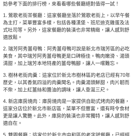
妨參考下面的排行榜，來看看哪些餐廳絕對值得一試！
1. 鶯歌老街茶餐廳：這家餐廳坐落於鶯歌老街上，以早午餐
為主打，菜單豐富多樣，包括各種漢堡、班尼迪克雞蛋及法
式吐司等。另外，這家餐廳的裝潢也非常精緻，讓人感到舒
適放鬆。
2. 瑞芳阿秀薑母鴨：阿秀薑母鴨可說是新北市瑞芳區的必吃
美食，其中瑞芳阿秀薑母鴨更是口碑極佳。鴨肉嫩滑、湯頭
清甜，加上瑞芳本地特產的薑母鴨腳，讓人一嚐難忘。
3. 樹林老街肉羹：這家位於新北市樹林區的老店已經有70年
歷史，以其香氣四溢的肉羹聞名。肉羹湯頭鮮甜，肉片韌而
不柴，加上紅薑絲和醬油的調味，讓人垂涎三尺。
4. 新店庫房燒肉：庫房燒肉是一家提供自助式烤肉的餐廳，
這家分店位於新北市新店區，菜單不但豐富，還有時令食材
更是讓人驚艷。此外，庫房的裝潢也非常獨特，讓人感到舒
適自在。
5. 雙園餐廳：這家位於新北市中和區的老字號餐廳，已經經