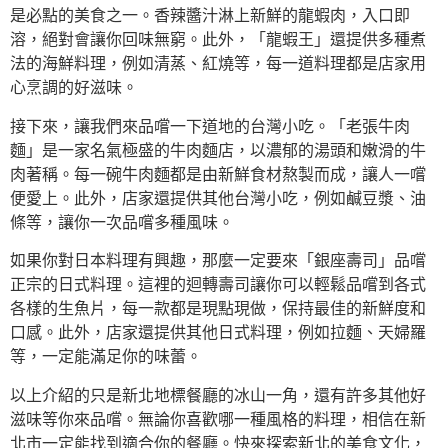
是必點的美食之一。香辣醬汁淋上新鮮的龍蝦肉，入口即
溶，絕對會讓你回味無窮。此外，「龍蝦王」還提供多種煮
法的海鮮料理，例如清蒸、紅燒等，每一道料理都是店家用
心烹調的好滋味。
接下來，讓我們來品嚐一下道地的台灣小吃。「老張牛肉
麵」是一家名氣極盛的牛肉麵店，以濃郁的湯頭和嫩滑的牛
肉著稱。每一碗牛肉麵都是由新鮮食材熬製而成，讓人一嚐
便愛上。此外，店家還提供其他台灣小吃，例如鹹豆漿、油
條等，讓你一次品嚐多種風味。
如果你對日本料理有興趣，那麼一定要來「銀座壽司」品嚐
正宗的日式料理。這裡的迴轉壽司讓你可以輕鬆品嚐到各式
各樣的生魚片，每一款都是現點現做，保持最佳的新鮮度和
口感。此外，店家還提供其他日式料理，例如拉麵、天婦羅
等，一定能滿足你的味蕾。
以上介紹的只是新北地標餐廳的冰山一角，還有許多其他好
滋味等你來品嚐。無論你喜歡哪一種風格的料理，相信在新
北市一定能找到適合你的餐廳。快來探索新北的美食文化，