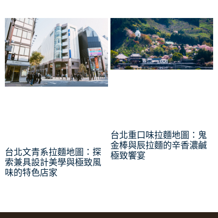
台北重口味拉麵地圖：鬼
金棒與辰拉麵的辛香濃鹹
台北文青系拉麵地圖：探
極致饗宴
索兼具設計美學與極致風
味的特色店家