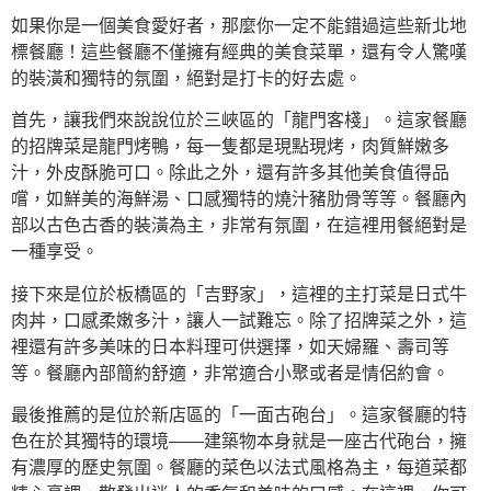
如果你是一個美食愛好者，那麼你一定不能錯過這些新北地
標餐廳！這些餐廳不僅擁有經典的美食菜單，還有令人驚嘆
的裝潢和獨特的氛圍，絕對是打卡的好去處。
首先，讓我們來說說位於三峽區的「龍門客棧」。這家餐廳
的招牌菜是龍門烤鴨，每一隻都是現點現烤，肉質鮮嫩多
汁，外皮酥脆可口。除此之外，還有許多其他美食值得品
嚐，如鮮美的海鮮湯、口感獨特的燒汁豬肋骨等等。餐廳內
部以古色古香的裝潢為主，非常有氛圍，在這裡用餐絕對是
一種享受。
接下來是位於板橋區的「吉野家」，這裡的主打菜是日式牛
肉丼，口感柔嫩多汁，讓人一試難忘。除了招牌菜之外，這
裡還有許多美味的日本料理可供選擇，如天婦羅、壽司等
等。餐廳內部簡約舒適，非常適合小聚或者是情侶約會。
最後推薦的是位於新店區的「一面古砲台」。這家餐廳的特
色在於其獨特的環境——建築物本身就是一座古代砲台，擁
有濃厚的歷史氛圍。餐廳的菜色以法式風格為主，每道菜都