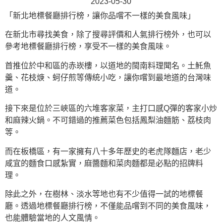
2023-05-30
「新北地標餐廳排行榜，讓你品嚐不一樣的美食風味」
在新北市尋找美食，除了搜尋評價和人氣排行榜外，也可以
參考地標餐廳排行榜，享受不一樣的美食風味。
首推位於中和區的赤崁樓，以道地的閩南料理聞名。土魠魚
羹、花枝焿、蚵仔煎等傳統小吃，讓你嚐到最地道的台灣味
道。
接下來是位於三峽區的六堆客家菜，主打口感Q彈的客家小炒
和麻辣火鍋。不可錯過的推薦菜色包括鳳梨油麵筋、荔枝肉
等。
而在板橋區，有一家擁有八十多年歷史的老虎隊麵店，老少
咸宜的麵食口感紮實，麻醬麵和菜肉麵都是必點的招牌料
理。
除此之外，在樹林、淡水等地也有不少值得一試的地標餐
廳。透過地標餐廳排行榜，不僅能品嚐到不同的美食風味，
也能體驗當地的人文風情。