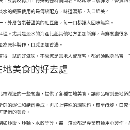
裹上豆腐皮再加上特殊的醬料而聞名。吃起來口感彈牙，香氣四
淡水的鐵蛋使用的是傳統配方，味道濃郁，入口鮮美。
一，外層包裹著甜美的紅豆餡，每一口都讓人回味無窮。
料理。尤其是淡水的海產比起其他地方更加新鮮，海鮮餐廳很多
蛋為原料製作，口感更加香濃。
值得一試的好滋味，不管您是當地人或旅客，都必須親身品嘗一
在地美食的好去處
北市湖邊的一些餐廳，提供了各種在地美食，讓你品嚐到最地道
新鮮的蝦仁和豬肉卷成，再加上特殊的調味料，煎至酥脆，口感
可錯過的美食。
例如炒飯、炒麵、水餃等等，每一道菜都是專業廚師用心製作，