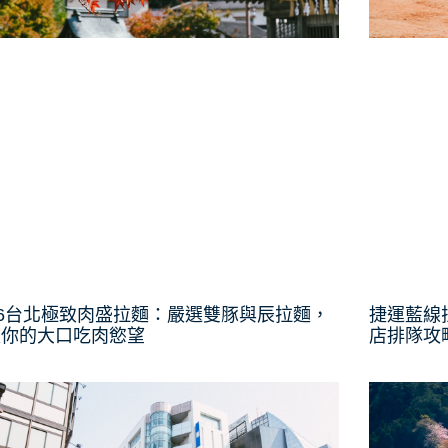
26台北極致肉盛拉麵：嚴選雙豚與辰拉麵，
捷運藍線
足你的大口吃肉慾望
店排隊攻