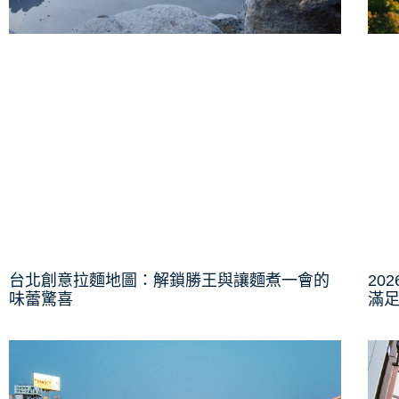
台北創意拉麵地圖：解鎖勝王與讓麵煮一會的
20
味蕾驚喜
滿