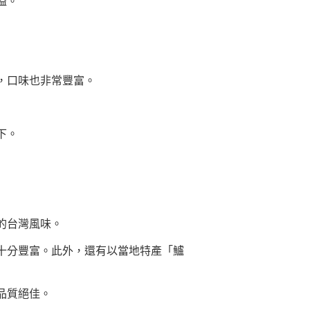
溢。
，口味也非常豐富。
下。
的台灣風味。
十分豐富。此外，還有以當地特產「鱸
品質絕佳。