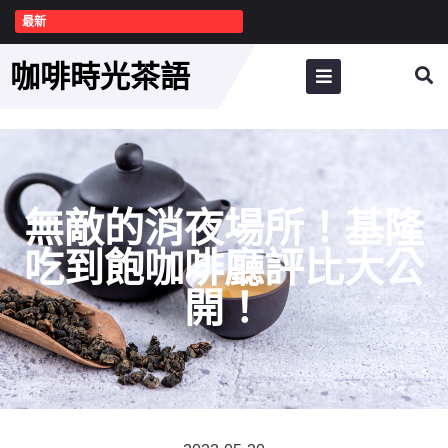
最新
咖啡時光茶語
無敵的消夜場所！基隆
吃到飽咖啡廳評比大公
開！