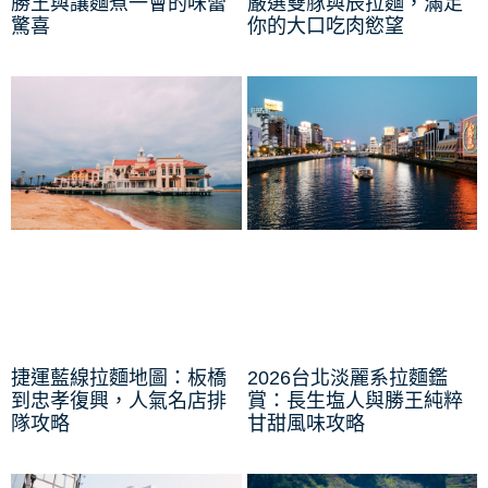
勝王與讓麵煮一會的味蕾
嚴選雙豚與辰拉麵，滿足
驚喜
你的大口吃肉慾望
捷運藍線拉麵地圖：板橋
2026台北淡麗系拉麵鑑
到忠孝復興，人氣名店排
賞：長生塩人與勝王純粹
隊攻略
甘甜風味攻略