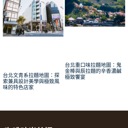
台北重口味拉麵地圖：鬼
金棒與辰拉麵的辛香濃鹹
台北文青系拉麵地圖：探
極致饗宴
索兼具設計美學與極致風
味的特色店家