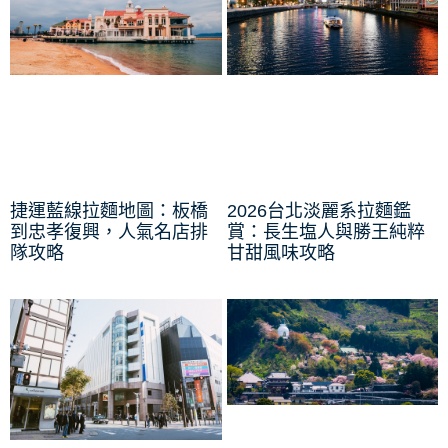
捷運藍線拉麵地圖：板橋
2026台北淡麗系拉麵鑑
到忠孝復興，人氣名店排
賞：長生塩人與勝王純粹
隊攻略
甘甜風味攻略