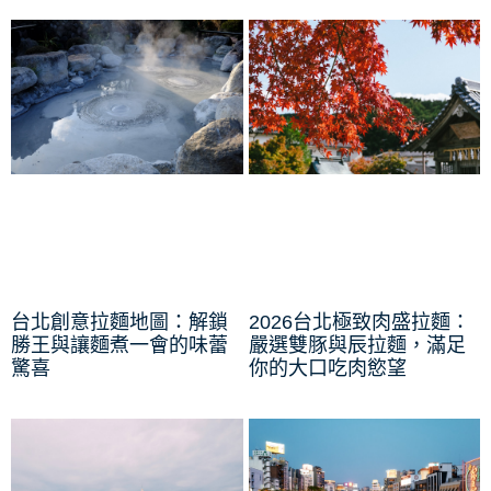
台北創意拉麵地圖：解鎖
2026台北極致肉盛拉麵：
勝王與讓麵煮一會的味蕾
嚴選雙豚與辰拉麵，滿足
驚喜
你的大口吃肉慾望