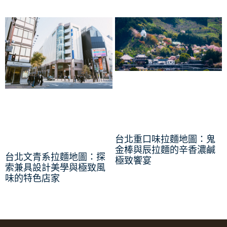
台北重口味拉麵地圖：鬼
金棒與辰拉麵的辛香濃鹹
台北文青系拉麵地圖：探
極致饗宴
索兼具設計美學與極致風
味的特色店家