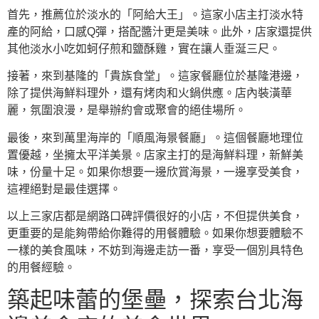
首先，推薦位於淡水的「阿給大王」。這家小店主打淡水特
產的阿給，口感Q彈，搭配醬汁更是美味。此外，店家還提供
其他淡水小吃如蚵仔煎和鹽酥雞，實在讓人垂涎三尺。
接著，來到基隆的「貴族食堂」。這家餐廳位於基隆港邊，
除了提供海鮮料理外，還有烤肉和火鍋供應。店內裝潢華
麗，氛圍浪漫，是舉辦約會或聚會的絕佳場所。
最後，來到萬里海岸的「順風海景餐廳」。這個餐廳地理位
置優越，坐擁太平洋美景。店家主打的是海鮮料理，新鮮美
味，份量十足。如果你想要一邊欣賞海景，一邊享受美食，
這裡絕對是最佳選擇。
以上三家店都是網路口碑評價很好的小店，不但提供美食，
更重要的是能夠帶給你難得的用餐體驗。如果你想要體驗不
一樣的美食風味，不妨到海邊走訪一番，享受一個別具特色
的用餐經驗。
築起味蕾的堡壘，探索台北海