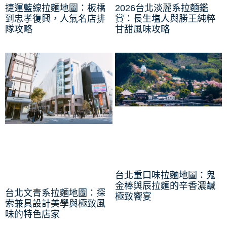
捷運藍線拉麵地圖：板橋
2026台北淡麗系拉麵鑑
到忠孝復興，人氣名店排
賞：長生塩人與勝王純粹
隊攻略
甘甜風味攻略
台北重口味拉麵地圖：鬼
金棒與辰拉麵的辛香濃鹹
台北文青系拉麵地圖：探
極致饗宴
索兼具設計美學與極致風
味的特色店家