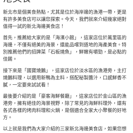
新北市是個美食熱點，尤其是位於海岸邊的漁港一帶，更是
有許多美食店可以讓您探索。今天，我們就來介紹幾家絕對
值得一試的新北海邊美食店！
首先，推薦給大家的是「海濱小館」，這家店位於萬里區的
海邊，不僅有絕美的海景，還能品嚐到道地的海產美食。特
別推薦他們的招牌菜「石板燒魚」，鮮嫩有嚼勁，是必點的
佳餚。
接下來是「國寶燒鵝」，這家店位於淡水區的漁港旁，主打
燒鵝料理，以選用新鴨為主料，搭配秘製醬汁，口感鮮香不
膩，一定要來試試看！
最後要介紹的是「豪客海鮮餐廳」，這家店位於金山區的漁
港旁，擁有絕佳的海景視野，除了常見的海鮮料理外，還有
各式各樣的烤肉料理和火鍋，是個適合全家大小聚餐的好地
方。
以上就是我們為大家介紹的三家新北海邊美食店，如果您想