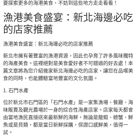
要探索更多的海港美食，不妨到這些地方走走看看！
漁港美食盛宴：新北海邊必吃
的店家推薦
漁港美食盛宴：新北海邊必吃的店家推薦
新北市擁有著豐富的漁港資源，因此也孕育了許多風味獨特
的海產美食。這裡絕對是美食愛好者不可錯過的好去處！本
篇文章將為您介紹幾家新北海邊必吃的店家，讓您在品嚐美
食的同時，也能體驗當地豐富的文化氛圍。
1. 石門水產
位於新北市石門區的「石門水產」是一家集漁場、餐廳、海
味販賣及觀光農場於一身的綜合性海產店家。店家每天都會
由當地漁民直接送來最新鮮的海鮮，無論是龍蝦、螃蟹、鮮
魚或是貝類，都是當日新鮮採購，保證口感鮮美，值得一
試。