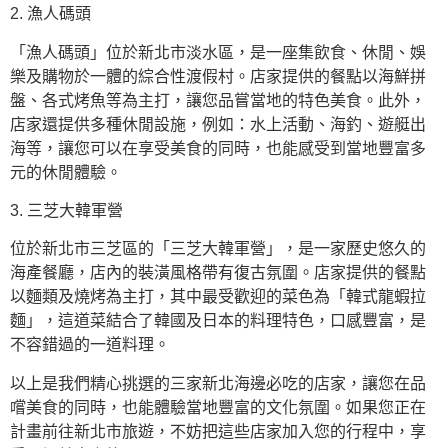
2. 漁人碼頭
「漁人碼頭」位於新北市淡水區，是一座集飲食、休閒、娛
樂及購物於一體的綜合性渡假村。店家提供的餐點以海鮮拼
盤、各式烤魚等為主打，讓您品嘗當地的特色美食。此外，
店家還提供多種休閒設施，例如：水上活動、海釣、遊艇出
海等，讓您可以在享受美食的同時，也能感受到當地豐富多
元的休閒體驗。
3. 三芝大韓軍營
位於新北市三芝區的「三芝大韓軍營」，是一家歷史悠久的
海產餐廳，店內的裝潢風格帶有復古氛圍。店家提供的餐點
以麵類及燒烤為主打，其中最受歡迎的菜色為「韓式龍蝦拉
麵」，這道菜結合了韓國及日本的料理特色，口感豐富，是
不容錯過的一道料理。
以上是我們精心挑選的三家新北海邊必吃的店家，讓您在品
嚐美食的同時，也能體驗當地豐富的文化氛圍。如果您正在
計畫前往新北市旅遊，不妨把這些店家加入您的行程中，享