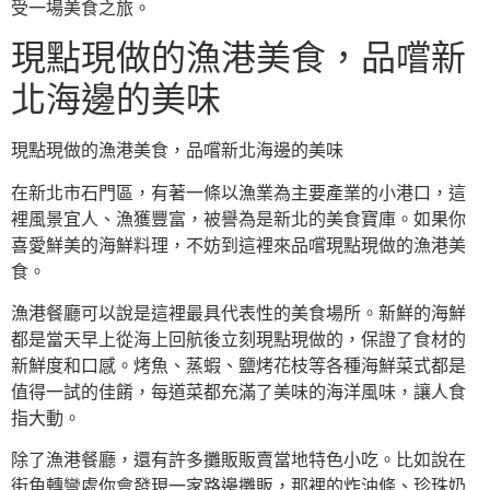
受一場美食之旅。
現點現做的漁港美食，品嚐新
北海邊的美味
現點現做的漁港美食，品嚐新北海邊的美味
在新北市石門區，有著一條以漁業為主要產業的小港口，這
裡風景宜人、漁獲豐富，被譽為是新北的美食寶庫。如果你
喜愛鮮美的海鮮料理，不妨到這裡來品嚐現點現做的漁港美
食。
漁港餐廳可以說是這裡最具代表性的美食場所。新鮮的海鮮
都是當天早上從海上回航後立刻現點現做的，保證了食材的
新鮮度和口感。烤魚、蒸蝦、鹽烤花枝等各種海鮮菜式都是
值得一試的佳餚，每道菜都充滿了美味的海洋風味，讓人食
指大動。
除了漁港餐廳，還有許多攤販販賣當地特色小吃。比如說在
街角轉彎處你會發現一家路邊攤販，那裡的炸油條、珍珠奶