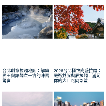
台北創意拉麵地圖：解鎖
2026台北極致肉盛拉麵：
勝王與讓麵煮一會的味蕾
嚴選雙豚與辰拉麵，滿足
驚喜
你的大口吃肉慾望