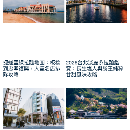
捷運藍線拉麵地圖：板橋
2026台北淡麗系拉麵鑑
到忠孝復興，人氣名店排
賞：長生塩人與勝王純粹
隊攻略
甘甜風味攻略