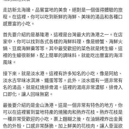
走訪新北海邊，品嘗當地的美食，絕對是一個值得體驗的旅
程。在這裡，你可以吃到新鮮的海鮮、美味的湯品和各種口
感豐富的小吃。
首先要介紹的是基隆港，這裡是台灣最大的漁港之一。在店
家中，你可以找到各式各樣的海鮮料理，像是螃蟹、海鮮火
鍋、豆腐海鮮羹等等。其中最受歡迎的菜色就是烤生蠔，這
裡的生蠔很新鮮，配上簡單的調味料，就能吃出豐富的海洋
風味。
接下來，就是淡水港。這裡有許多知名的小吃，像是阿給、
淡水古早味冰淇淋、鐵蛋等等。此外，淡水還有一道非常有
名的湯品，就是紅燒排骨湯。這裡的湯底非常濃郁，排骨入
口即化，讓人回味無窮。
最後要介紹的是金山漁港。這是一個非常有特色的地方，你
可以在這裡嘗到當地特產的燒豬肉和熱炸花枝。熱炸花枝是
一種非常受歡迎的小吃，裹上麵糊之後，在油鍋裡炸出金黃
色的外殼，口感非常酥脆，加上鮮美的花枝肉，讓人垂涎欲