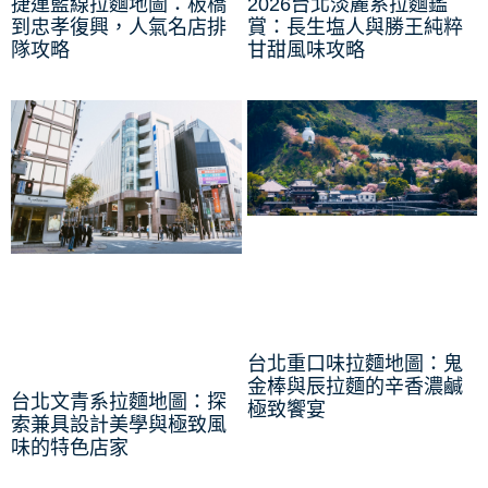
捷運藍線拉麵地圖：板橋
2026台北淡麗系拉麵鑑
到忠孝復興，人氣名店排
賞：長生塩人與勝王純粹
隊攻略
甘甜風味攻略
台北重口味拉麵地圖：鬼
金棒與辰拉麵的辛香濃鹹
台北文青系拉麵地圖：探
極致饗宴
索兼具設計美學與極致風
味的特色店家