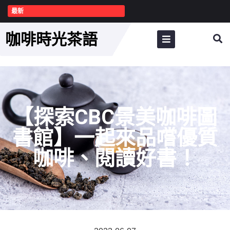
最新
咖啡時光茶語
【探索CBC景美咖啡圖
書館】一起來品嚐優質
咖啡、閱讀好書！