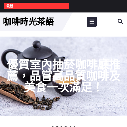
最新
咖啡時光茶語
優質室內抽菸咖啡廳推
薦，品嘗高品質咖啡及
美食一次滿足！