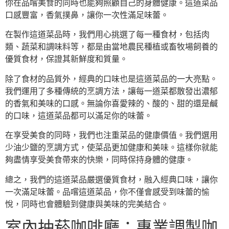
你在品嚐美食的同時也能夠照顧自己的身體健康。這道菜品
口感豐富，香氣撲鼻，讓你一次性滿足味蕾。
在製作這道菜品時，我們用心挑選了每一種食材，包括肉
類、蔬菜和調味料等，都是由當地農民種植或畜牧場飼養的
優質食材，保證其新鮮度和質量。
除了食材的品質外，經典的口味也是這道菜品的一大亮點。
我們運用了多種傳統的烹調方法，讓每一道菜都散發出濃郁
的香氣和美味的口感。無論你喜愛辣的、酸的、甜的還是鹹
的口味，這道菜品都可以滿足你的味蕾。
在享受美食的同時，我們也注重菜品的健康價值。我們選用
少油少鹽的烹調方式，使菜品更加健康和美味。這樣你就能
夠盡情享受美食帶來的快樂，同時保持身體的健康。
總之，我們的這道菜品嚴選優質食材，融入經典口味，讓你
一次滿足味蕾。品嚐這道菜品，你不僅會感受到味蕾的愉
悅，同時也會體驗到健康與美味的完美結合。
室內抽菸咖啡廳：專業調製咖