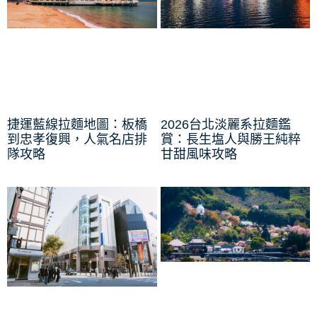
捷運藍線拉麵地圖：板橋
2026台北淡麗系拉麵鑑
到忠孝復興，人氣名店排
賞：長生塩人與勝王純粹
隊攻略
甘甜風味攻略