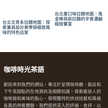
台北重口味拉麵地圖：鬼
金棒與辰拉麵的辛香濃鹹
台北文青系拉麵地圖：探
極致饗宴
索兼具設計美學與極致風
味的特色店家
咖啡時光茶語
歡迎來到我們的網站，專注於呈現咖啡廳、飯店和
下午茶甜點的在地資訊及相關知識。探索最迷人的
咖啡館和美味的點心，發現獨特的烘焙技藝和風格
各異的用餐體驗。我們提供深入的評論、食評，以