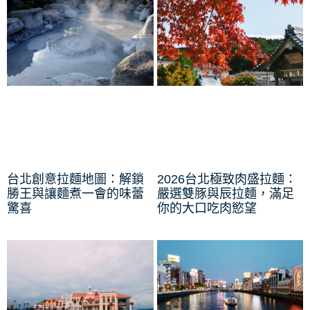
台北創意拉麵地圖：解鎖
2026台北極致肉盛拉麵：
勝王與讓麵煮一會的味蕾
嚴選雙豚與辰拉麵，滿足
驚喜
你的大口吃肉慾望