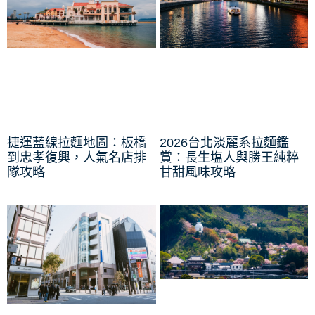
捷運藍線拉麵地圖：板橋
2026台北淡麗系拉麵鑑
到忠孝復興，人氣名店排
賞：長生塩人與勝王純粹
隊攻略
甘甜風味攻略