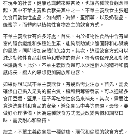
在現今的社會，健康意識越來越普及，也讓各種飲食觀念興
起，其中不葷主義飲食就是其中之一。不葷主義飲食主張避
免食用動物性產品，如肉類、海鮮、蛋類等，以及奶製品、
蜂蜜等，而轉向以植物性食物為主的飲食方式。
不葷主義飲食有許多好處。首先，由於植物性食品中含有豐
富的膳食纖維和多種維生素，能夠幫助減少膽固醇和心臟病
的風險，同時增加身體的免疫力。其次，這種飲食方式可以
減少動物性食品對環境和動物的傷害，符合環保理念和動物
保護觀念。此外，不葷主義飲食還可以促進個人的精神和情
感成長，讓人的思想更加開放和包容。
如果你想試試不葷主義飲食，有幾點需要注意。首先，需要
確保自己攝入足夠的蛋白質、鐵和鈣等營養素。可以通過多
食用豆類、堅果、種子等植物性食品來補充。其次，需要注
意清洗食材和食品的安全，避免食品中毒等問題。最後，要
做好心理準備，因為這種飲食方式需要改變習慣和調整口
味，需要耐心和堅持。
總之，不葷主義飲食是一種健康、環保和倫理的飲食方式，