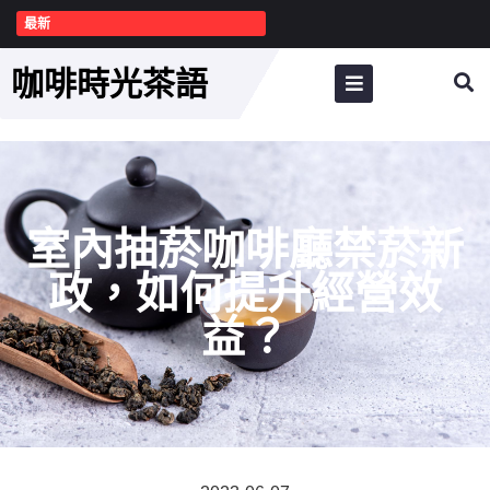
最新
咖啡時光茶語
室內抽菸咖啡廳禁菸新
政，如何提升經營效
益？