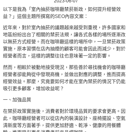
2023-06-07
以下是我為「室內抽菸咖啡廳禁菸新政，如何提升經營效
益？」這個主題所撰寫的SEO內容文案：
近年來，對於室內抽菸的議題越來越受到重視，許多國家和
地區紛紛出台了相關的禁菸法規，讓各式各樣的場所逐漸改
以無菸方式經營。而在咖啡廳這樣的場所中，一旦禁菸政策
實施，原本習慣在店內抽煙的顧客可能會因此而減少，對於
經營者而言，這樣的調整往往也意味著一定的影響。
然而，相較於被動地接受現況，那些善於尋找機會的咖啡廳
經營者卻能夠從中發現商機，並做出對應的調整，進而提高
經營效益。那麼，究竟要如何才能在室內禁菸的情況下仍能
吸引更多顧客，增加收益呢？
一、加強品質
在禁菸政策實施後，消費者對於環境品質的要求會更高。因
此，咖啡廳經營者可以從店內的裝潢設計、座椅擺設、空氣
清新度等方面著手，提供更加舒適、乾淨、健康的用餐體