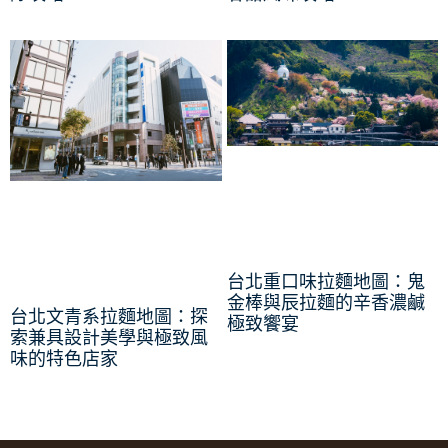
台北重口味拉麵地圖：鬼
金棒與辰拉麵的辛香濃鹹
台北文青系拉麵地圖：探
極致饗宴
索兼具設計美學與極致風
味的特色店家