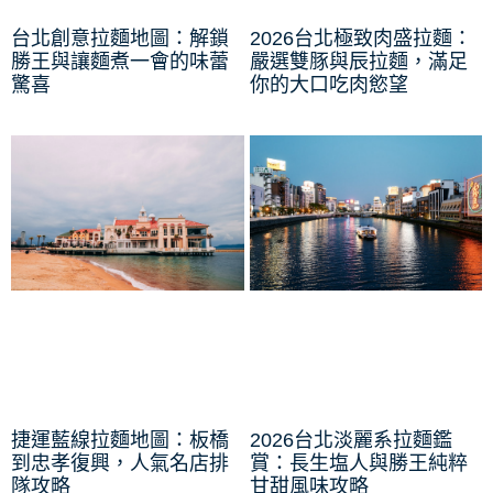
台北創意拉麵地圖：解鎖
2026台北極致肉盛拉麵：
勝王與讓麵煮一會的味蕾
嚴選雙豚與辰拉麵，滿足
驚喜
你的大口吃肉慾望
捷運藍線拉麵地圖：板橋
2026台北淡麗系拉麵鑑
到忠孝復興，人氣名店排
賞：長生塩人與勝王純粹
隊攻略
甘甜風味攻略