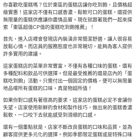
你喜歡吃蛋糕嗎？位於東區的蛋糕店讓你吃到飽，且價格超
級實惠！這家店不僅有口感香濃、鬆軟可口的蛋糕，還提供
無限量的蛋糕供應讓你盡情品嘗。現在就跟著我們一起來探
索「東區超值CP值的蛋糕吃到飽推薦」！
首先，進入店裡會發現店內裝潢非常簡潔舒適，讓人很容易
放鬆心情。而店員的服務態度也非常親切，能夠為客人提供
許多實用的建議。
這家蛋糕店的菜單非常豐富。不僅有各種口味的蛋糕，還有
多種配料和飲品可供選擇。但是最受推薦的還是店內的「蛋
糕吃到飽」活動。只需付出一個固定的價格，便可以無限量
地品嚐所有蛋糕的口味，真是物超所值！
如果你對口感有著很高的要求，這家店的蛋糕必定不會讓你
失望。店家使用新鮮的食材和製作技巧，做出來的蛋糕香濃
鬆軟，一口咬下去就能感受到滑順的口感。
還有一個重點就是，店家不斷改良蛋糕的口味和品質，並為
顧客提供更多元化的選擇。例如季節限定蛋糕或是特殊口味