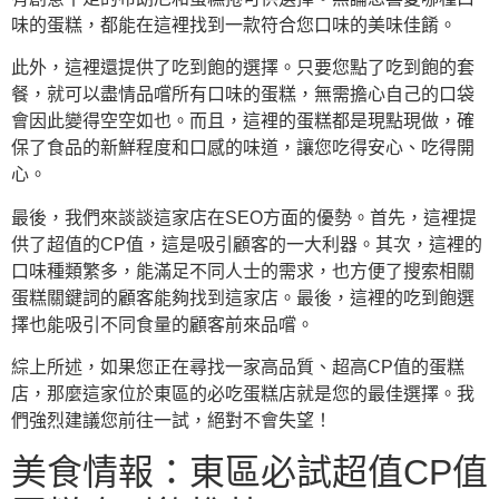
味的蛋糕，都能在這裡找到一款符合您口味的美味佳餚。
此外，這裡還提供了吃到飽的選擇。只要您點了吃到飽的套
餐，就可以盡情品嚐所有口味的蛋糕，無需擔心自己的口袋
會因此變得空空如也。而且，這裡的蛋糕都是現點現做，確
保了食品的新鮮程度和口感的味道，讓您吃得安心、吃得開
心。
最後，我們來談談這家店在SEO方面的優勢。首先，這裡提
供了超值的CP值，這是吸引顧客的一大利器。其次，這裡的
口味種類繁多，能滿足不同人士的需求，也方便了搜索相關
蛋糕關鍵詞的顧客能夠找到這家店。最後，這裡的吃到飽選
擇也能吸引不同食量的顧客前來品嚐。
綜上所述，如果您正在尋找一家高品質、超高CP值的蛋糕
店，那麼這家位於東區的必吃蛋糕店就是您的最佳選擇。我
們強烈建議您前往一試，絕對不會失望！
美食情報：東區必試超值CP值