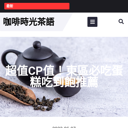
最新
咖啡時光茶語
超值CP值！東區必吃蛋
糕吃到飽推薦