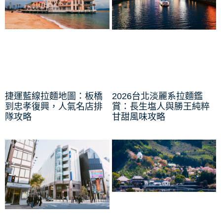
捷運藍線拉麵地圖：板橋
2026台北淡麗系拉麵鑑
到忠孝復興，人氣名店排
賞：長生塩人與勝王純粹
隊攻略
甘甜風味攻略