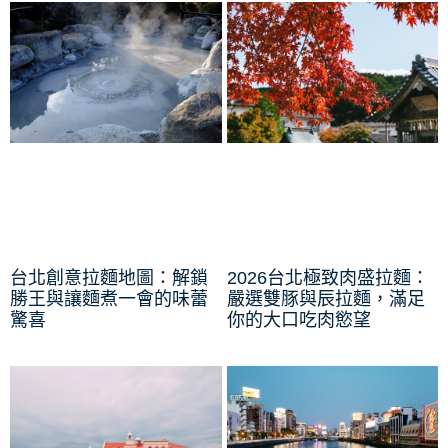
台北創意拉麵地圖：解鎖
2026台北極致肉盛拉麵：
勝王與讓麵煮一會的味蕾
嚴選雙豚與辰拉麵，滿足
驚喜
你的大口吃肉慾望