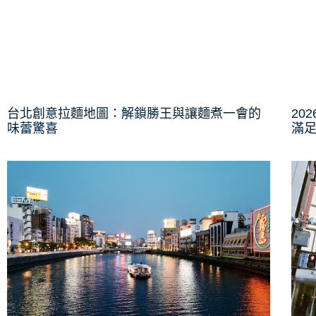
台北創意拉麵地圖：解鎖勝王與讓麵煮一會的
20
味蕾驚喜
滿