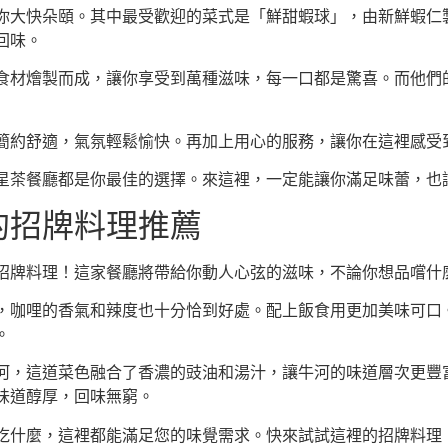
你大快朵頤。其中最受歡迎的菜式是「鮮甜蝦球」，由新鮮蝦仁
回味。
食材燴製而成，讓你享受到萬種滋味，每一口都是驚喜。而他們
簡約舒適，氣氛輕鬆愉快。再加上用心的服務，讓你在這裡感受
星茶餐廳都是你最佳的選擇。來這裡，一定能讓你滿足味蕾，也
的招牌料理推薦
招牌料理！這家餐廳將帶給你動人心弦的滋味，不論你想品嚐什
，咖哩的香氣和辣度也十分恰到好處。配上飯食用更加美味可口
。
河，這道菜色融合了香濃的豉油和湯汁，讓牛河的味道層次更豐
味道醇厚，回味無窮。
吃什麼，這裡都能滿足您的味覺需求。快來試試這裡的招牌料理