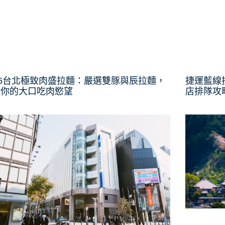
26台北極致肉盛拉麵：嚴選雙豚與辰拉麵，
捷運藍線
足你的大口吃肉慾望
店排隊攻