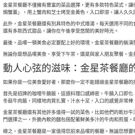
金星茶餐廳不僅擁有豐富的菜品選擇，更有多款特色菜式，讓
焗蟹蓋」，用上蟹肉和芝士烤至金黃色，入口即溶，讓人久久
此外，金星茶餐廳還有別具特色的中式燴湯，每天選用不同的
還有多款西式甜品，讓你在午後享受悠閒的美好時光。
最後，品嚐一頓美食必定要配上好的環境，金星茶餐廳的裝潢
無論你是想品嚐美食、享受下午茶，還是與家人朋友聚餐，金
動人心弦的滋味：金星茶餐廳
如果你是一位美食愛好者，那麼你一定不能錯過金星茶餐廳的
首先是招牌的咖哩牛腩飯，這道料理口感綿密，牛腩入口即化
冬菇牛肉飯，同樣地肉質扎實，汁水十足，入口的感覺非常棒
金星茶餐廳還有其他許多值得一試的菜色，比如他們的乾炒牛
門選擇之一，外脆內軟的麵包搭配著鮮美多汁的牛肉和煎蛋，
總之，金星茶餐廳是一家值得您前來品嚐的餐廳。無論您想要