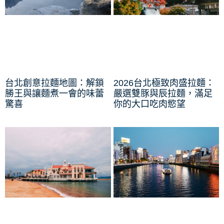
台北創意拉麵地圖：解鎖
2026台北極致肉盛拉麵：
勝王與讓麵煮一會的味蕾
嚴選雙豚與辰拉麵，滿足
驚喜
你的大口吃肉慾望