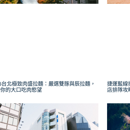
26台北極致肉盛拉麵：嚴選雙豚與辰拉麵，
捷運藍線
足你的大口吃肉慾望
店排隊攻