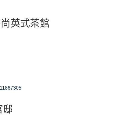
01時尚英式茶館
511867305
官邸