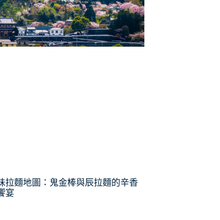
味拉麵地圖：鬼金棒與辰拉麵的辛香
饗宴