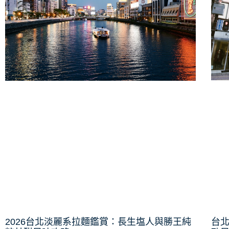
台
2026台北淡麗系拉麵鑑賞：長生塩人與勝王純