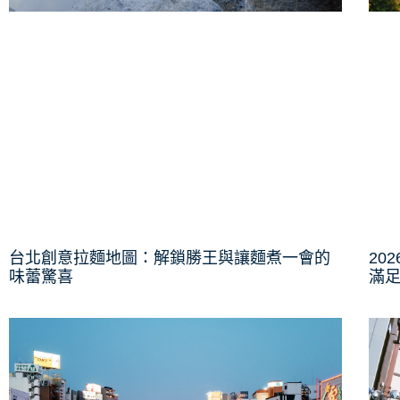
台北創意拉麵地圖：解鎖勝王與讓麵煮一會的
20
味蕾驚喜
滿