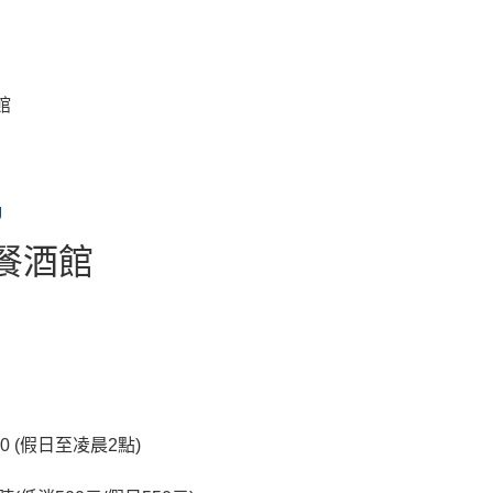
館
g
眺吧餐酒館
0 (假日至凌晨2點)