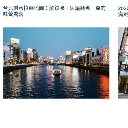
台北創意拉麵地圖：解鎖勝王與讓麵煮一會的
20
味蕾驚喜
滿