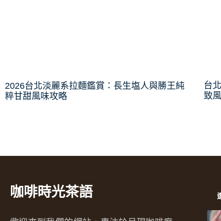
台
2026台北淡麗系拉麵鑑賞：長生塩人與勝王純
致
粹甘甜風味攻略
咖啡時光茶語