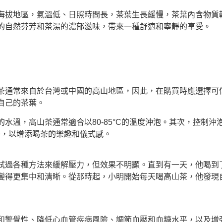
海拔地區，氣溫低、日照時間長，茶葉生長緩慢，茶葉內含物質
的自然芬芳和茶湯的濃郁滋味，帶來一種舒適和寧靜的享受。
茶通常來自於台灣或中國的高山地區，因此，在購買時應選擇可
自己的茶葉。
水溫，高山茶通常適合以80-85°C的溫度沖泡。其次，控制
子，以增添喝茶的樂趣和儀式感。
試過各種方法來緩解壓力，但效果不明顯。直到有一天，他喝到
變得更集中和清晰。從那時起，小明開始每天喝高山茶，他發現
和警覺性、降低心血管疾病風險、調節血壓和血糖水平，以及增