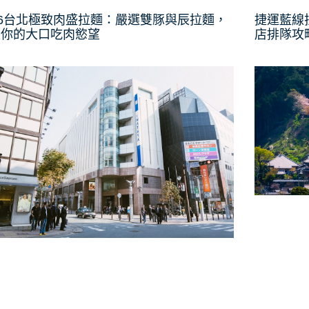
26台北極致肉盛拉麵：嚴選雙豚與辰拉麵，
捷運藍線
足你的大口吃肉慾望
店排隊攻