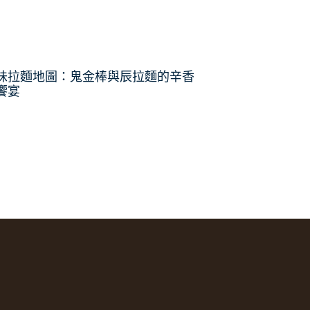
味拉麵地圖：鬼金棒與辰拉麵的辛香
饗宴