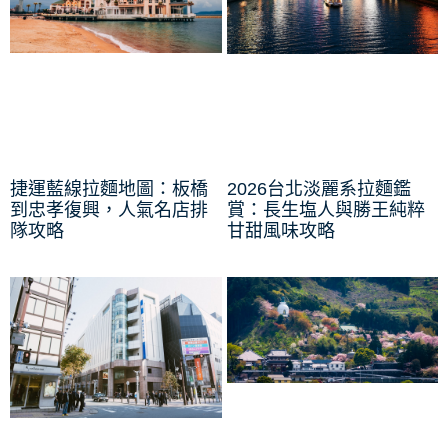
捷運藍線拉麵地圖：板橋
2026台北淡麗系拉麵鑑
到忠孝復興，人氣名店排
賞：長生塩人與勝王純粹
隊攻略
甘甜風味攻略