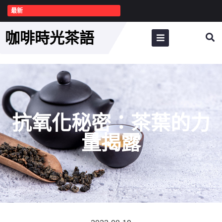
最新
咖啡時光茶語
抗氧化秘密：茶葉的力
量揭露