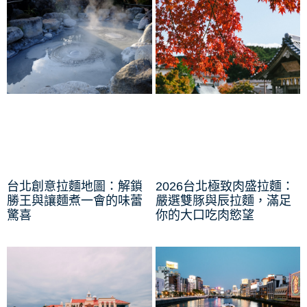
台北創意拉麵地圖：解鎖
2026台北極致肉盛拉麵：
勝王與讓麵煮一會的味蕾
嚴選雙豚與辰拉麵，滿足
驚喜
你的大口吃肉慾望