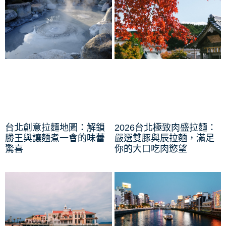
台北創意拉麵地圖：解鎖
2026台北極致肉盛拉麵：
勝王與讓麵煮一會的味蕾
嚴選雙豚與辰拉麵，滿足
驚喜
你的大口吃肉慾望