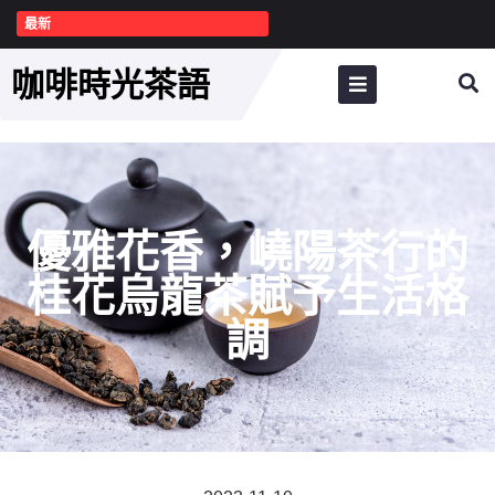
最新
咖啡時光茶語
優雅花香，嶢陽茶行的
桂花烏龍茶賦予生活格
調