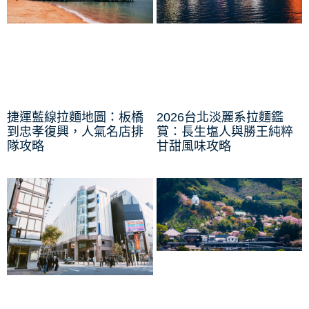
捷運藍線拉麵地圖：板橋
2026台北淡麗系拉麵鑑
到忠孝復興，人氣名店排
賞：長生塩人與勝王純粹
隊攻略
甘甜風味攻略