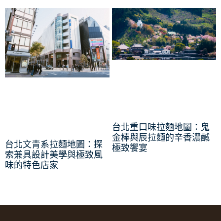
台北重口味拉麵地圖：鬼
金棒與辰拉麵的辛香濃鹹
台北文青系拉麵地圖：探
極致饗宴
索兼具設計美學與極致風
味的特色店家