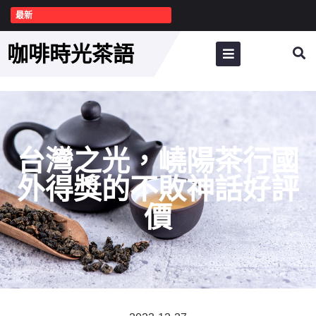
最新
咖啡時光茶語
台灣之光，嶢陽茶行國
外得獎的不敗神話好評
價