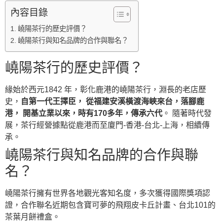
內容目錄
嶢陽茶行的歷史評價？
嶢陽茶行與知名品牌的合作與聯名？
嶢陽茶行的歷史評價？
緣始於西元1842 年，彰化鹿港的嶢陽茶行，淵長的老店歷
史，
自第一代王擇臣， 從福建安溪橫渡海峽來台，落腳鹿
港， 開基立業以來，時有170多年，傳承六代
。 隨著時代發
展，茶行經營據點從鹿港而至廈門-香港-台北-上海，相續傳
承。
嶢陽茶行與知名品牌的合作與聯
名？
嶢陽茶行擁有世界各地觀光客知名度，多次獲得國際獎項認
證，合作聯名近期包含寶可夢的飛翔皮卡丘計畫、台北101的
茶葉月餅禮盒。