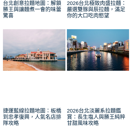
台北創意拉麵地圖：解鎖
2026台北極致肉盛拉麵：
勝王與讓麵煮一會的味蕾
嚴選雙豚與辰拉麵，滿足
驚喜
你的大口吃肉慾望
捷運藍線拉麵地圖：板橋
2026台北淡麗系拉麵鑑
到忠孝復興，人氣名店排
賞：長生塩人與勝王純粹
隊攻略
甘甜風味攻略