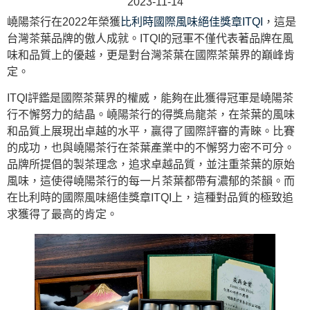
2023-11-14
嶢陽茶行在2022年榮獲
比利時國際風味絕佳獎章ITQI
，這是
台灣茶葉品牌的傲人成就。ITQI的冠軍不僅代表著品牌在風
味和品質上的優越，更是對台灣茶葉在國際茶葉界的巔峰肯
定。
ITQI評鑑是國際茶葉界的權威，能夠在此獲得冠軍是嶢陽茶
行不懈努力的結晶。嶢陽茶行的得獎烏龍茶，在茶葉的風味
和品質上展現出卓越的水平，贏得了國際評審的青睞。比賽
的成功，也與嶢陽茶行在茶葉產業中的不懈努力密不可分。
品牌所提倡的製茶理念，追求卓越品質，並注重茶葉的原始
風味，這使得嶢陽茶行的每一片茶葉都帶有濃郁的茶韻。而
在比利時的國際風味絕佳獎章ITQI上，這種對品質的極致追
求獲得了最高的肯定。