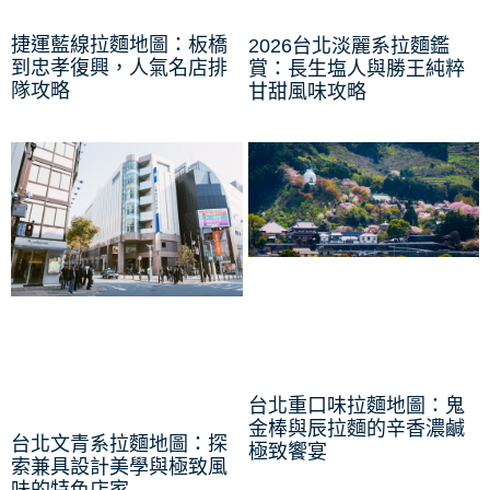
捷運藍線拉麵地圖：板橋
2026台北淡麗系拉麵鑑
到忠孝復興，人氣名店排
賞：長生塩人與勝王純粹
隊攻略
甘甜風味攻略
台北重口味拉麵地圖：鬼
金棒與辰拉麵的辛香濃鹹
台北文青系拉麵地圖：探
極致饗宴
索兼具設計美學與極致風