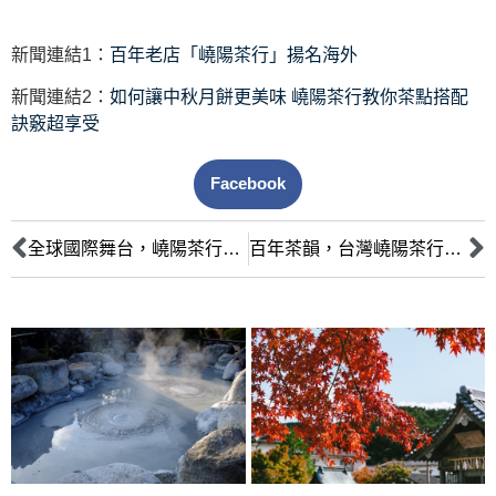
新聞連結1：
百年老店「嶢陽茶行」揚名海外
新聞連結2：
如何讓中秋月餅更美味 嶢陽茶行教你茶點搭配
訣竅超享受
Facebook
全球國際舞台，嶢陽茶行橫掃各大獎項
百年茶韻，台灣嶢陽茶行登上媒體好評價焦點