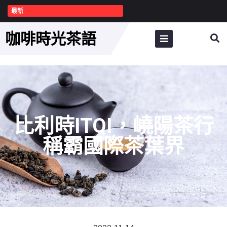
最新
咖啡時光茶語
比利時ITQI，嶢陽茶行
稱霸國際茶葉界