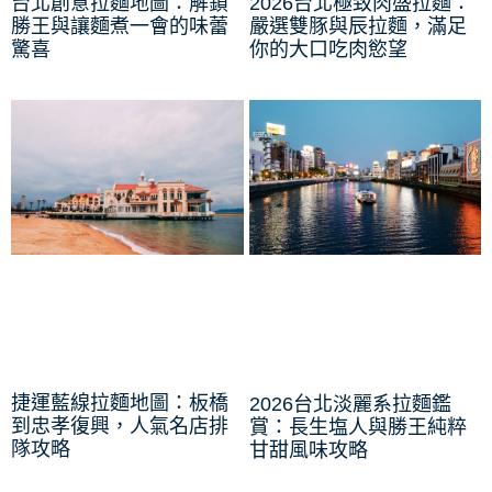
台北創意拉麵地圖：解鎖
2026台北極致肉盛拉麵：
勝王與讓麵煮一會的味蕾
嚴選雙豚與辰拉麵，滿足
驚喜
你的大口吃肉慾望
捷運藍線拉麵地圖：板橋
2026台北淡麗系拉麵鑑
到忠孝復興，人氣名店排
賞：長生塩人與勝王純粹
隊攻略
甘甜風味攻略