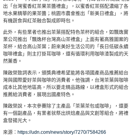
出「台灣蜜香紅茶果茶醬禮盒」，以蜜香紅茶搭配濃縮了各
地水果精華的果茶醬；桃園市農會推出「新美日禮盒」，將
有機蔬食與紅茶融合製成即時包。
此外，有些業者也推出茶葉搭配特色茶杯的組合，如飄逸實
業公司推出「飄逸杯台灣高山茶禮盒」上面有著高雅圖案的
茶杯，結合高山茶葉；蔚來美好生活公司的「長日低碳永續
咖啡禮盒」則主打掛耳咖啡，還有循環利用咖啡渣製成的天
然薰香。
陳啟榮致詞表示，頒獎典禮希望能將各項國產商品推薦給台
灣與國際愛好茶與咖啡的消費者。他強調，台灣茶葉與咖啡
成本比其他地區高，所以要走精品路線，以禮盒形式的組合
推薦給消費者，展現出國產特色。
陳啟榮說，本次參賽除了主產品「茶葉茶包或咖啡」，還要
有一個副產品，有業者就祭出烘焙產品與文創等組合，將禮
盒發揚光大。
來源：
https://udn.com/news/story/7270/7584266