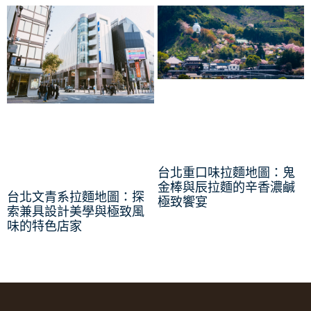
台北重口味拉麵地圖：鬼
金棒與辰拉麵的辛香濃鹹
台北文青系拉麵地圖：探
極致饗宴
索兼具設計美學與極致風
味的特色店家