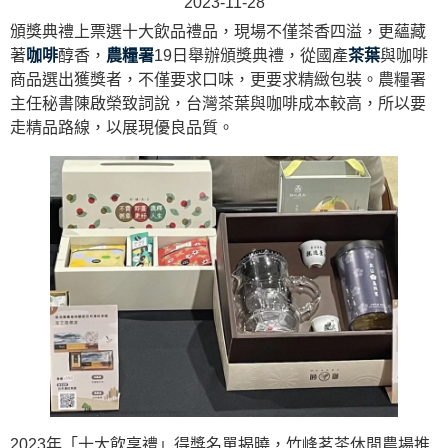
2023-11-28
頒獎典禮上票選十大飲品禮品，現場不僅茶香四溢，更蘊藏
著
咖啡
醇香，
農糧署
19日舉辦頒獎典禮，從國產
茶葉
與咖啡
商品選出獲獎者，不僅要求口味，更要求精緻包裝。農糧署
主任秘書陳啟榮致詞說，台灣茶葉與咖啡成本較高，所以要
走精品路線，以展現優良品質。
2023年「十大飲享禮」得獎名單揭曉，竹峰茗茶休閒農場推