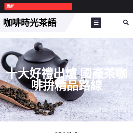
最新
咖啡時光茶語
十大好禮出爐 國產茶咖
啡拚精品路線