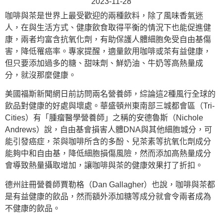
2023-11-28
咖啡與茶是世界上最受歡迎的兩種飲料，除了風味香氣迷
人，在與生活方式、健康飲食取得平衡的情況下也能促進健
康，兩者均富含抗氧化劑，有助保護人體細胞免受自由基傷
害，降低罹癌率。專家提醒，適量飲用咖啡或茶有益健康，
但只要添加過多的糖、甜味劑、鮮奶油、牛奶等高熱量成
分，就沒那麼健康。
美國福斯新聞網日前訪問兩名營養師，綜論這2種風行全球的
飲品對健康的好處與壞處。華盛頓州東南部三城都會區（Tri-
Cities）有「腫瘤醫學營養師」之稱的安德魯斯（Nichole
Andrews）說，自由基會損害人體DNA與其他細胞城分，可
能引發癌症，茶與咖啡所含的多酚、兒茶素等抗氧化劑成分
能夠中和自由基，降低細胞損傷風險，然而添加高熱量成分
會導致熱量攝取增加，讓咖啡與茶的健康效果打了折扣。
德州註冊營養師賈勒格（Dan Gallagher）也說，咖啡與茶都
是有益健康的飲品，然而額外添加糖等成分就會令兩者成為
不健康的飲品。