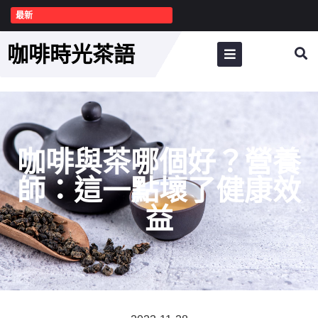
最新
咖啡時光茶語
咖啡與茶哪個好？營養
師：這一點壞了健康效
益