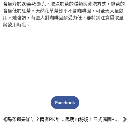
含量介於20至45毫克，取決於茶的種類與沖泡方式，綠茶的
含量低於紅茶。天然花草茶幾乎不含咖啡因，可全天大量飲
用。她強調，有些人對咖啡因耐受力低，要特別注意攝取量
與飲用時段。
Facebook
喝茶還是咖啡？兩者PK誰會贏？營養師給答案
陽明山秘境！日式庭園+古玩 溫室咖啡超療育