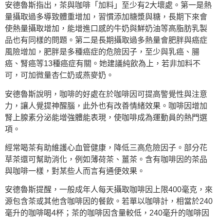
安德魯斯指出，茶與咖啡「加料」至少有2大壞處。第一是熱
量攝取過多導致體重增加，習慣添加糖漿與糖，長期下來會
使熱量攝取增加，能增進口感的牛奶與鮮奶油等高脂肪乳製
品也有同樣的問題。第二是長期攝取過多熱量會肥胖與癌症
風險增加，肥胖是多種癌症的危險因子，至少與乳癌、腸
癌、腎癌等13種癌症有關。她建議純飲為上，若非加料不
可，可加微量杏仁奶或燕麥奶。
安德魯斯說明，咖啡的好處在於咖啡因可提高警覺性與注意
力，讓人覺提神醒腦，此外也有改善情緒效果。咖啡因增加
腎上腺素分泌能增強體能表現，使咖啡成為運動員的熱門選
項。
經常喝茶有助維護心血管健康，降低三高危險因子。部分花
草茶還可幫助消化，例如薄荷茶、薑茶。含有咖啡因的茶品
與咖啡一樣，對某些人而言有通便效果。
安德魯斯提醒，一般成年人每天攝取咖啡因上限400毫克，來
源包含茶或其他含咖啡因的餐飲。若單以咖啡計，相當於240
毫升的咖啡喝4杯；茶的咖啡因含量較低，240毫升的咖啡因