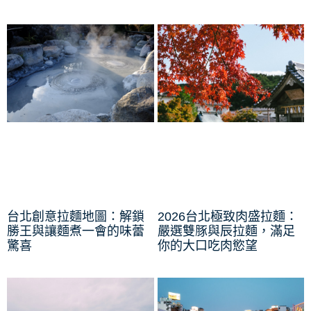
台北創意拉麵地圖：解鎖
2026台北極致肉盛拉麵：
勝王與讓麵煮一會的味蕾
嚴選雙豚與辰拉麵，滿足
驚喜
你的大口吃肉慾望