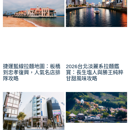
捷運藍線拉麵地圖：板橋
2026台北淡麗系拉麵鑑
到忠孝復興，人氣名店排
賞：長生塩人與勝王純粹
隊攻略
甘甜風味攻略